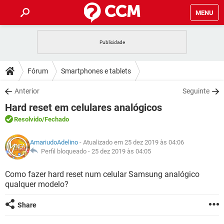
MENU
INÍCIO
JOGOS
WHATSAPP
DICAS
Fórum
Smartphones e tablets
CELULAR
FACEBOOK
JOGOS
WHATSAPP
DOWNLOADS
Anterior
Seguinte
OUTLOOK
EXCEL
CELULAR
FACEBOOK
Hard reset em celulares analógicos
INSTAGRAM
JOGOS
GMAIL
WHATSAPP
FÓRUM
OUTLOOK
EXCEL
Resolvido
/Fechado
GUIA DE COMPRAS
CELULAR
FACEBOOK
INSTAGRAM
JOGOS
GMAIL
WHATSAPP
GLOSSÁRIO
OUTLOOK
AmariudoAdelino
- Atualizado em 25 dez 2019 às 04:06
EXCEL
GUIA DE COMPRAS
CELULAR
FACEBOOK
Perfil bloqueado -
25 dez 2019 às 04:05
INSTAGRAM
JOGOS
GMAIL
WHATSAPP
OUTLOOK
EXCEL
Como fazer hard reset num celular Samsung analógico
GUIA DE COMPRAS
CELULAR
FACEBOOK
qualquer modelo?
INSTAGRAM
GMAIL
OUTLOOK
EXCEL
GUIA DE COMPRAS
Share
INSTAGRAM
GMAIL