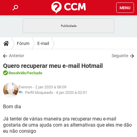
MENU
INÍCIO
JOGOS
WHATSAPP
DICAS
Fórum
E-mail
CELULAR
FACEBOOK
JOGOS
WHATSAPP
DOWNLOADS
Anterior
Seguinte
OUTLOOK
EXCEL
CELULAR
FACEBOOK
Quero recuperar meu e-mail Hotmail
INSTAGRAM
JOGOS
GMAIL
WHATSAPP
FÓRUM
OUTLOOK
EXCEL
Resolvido
/Fechado
GUIA DE COMPRAS
CELULAR
FACEBOOK
INSTAGRAM
JOGOS
GMAIL
WHATSAPP
GLOSSÁRIO
OUTLOOK
Everson
- 2 jan 2020 à 08:09
EXCEL
GUIA DE COMPRAS
CELULAR
FACEBOOK
Perfil bloqueado -
4 jan 2020 à 02:01
INSTAGRAM
JOGOS
GMAIL
WHATSAPP
OUTLOOK
EXCEL
Bom dia
GUIA DE COMPRAS
CELULAR
FACEBOOK
INSTAGRAM
GMAIL
Já tentei de várias maneira pra recuperar meu e-mail
OUTLOOK
EXCEL
GUIA DE COMPRAS
gostaria de uma ajuda com as alternativas que eles me dão
INSTAGRAM
GMAIL
eu não consigo