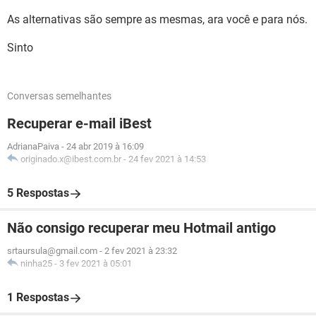
As alternativas são sempre as mesmas, ara você e para nós.
Sinto
Conversas semelhantes
Recuperar e-mail iBest
AdrianaPaiva
-
24 abr 2019 à 16:09
originado.x@ibest.com.br
-
24 fev 2021 à 14:53
5 Respostas
Não consigo recuperar meu Hotmail antigo
srtaursula@gmail.com
-
2 fev 2021 à 23:32
ninha25
-
3 fev 2021 à 05:01
1 Respostas