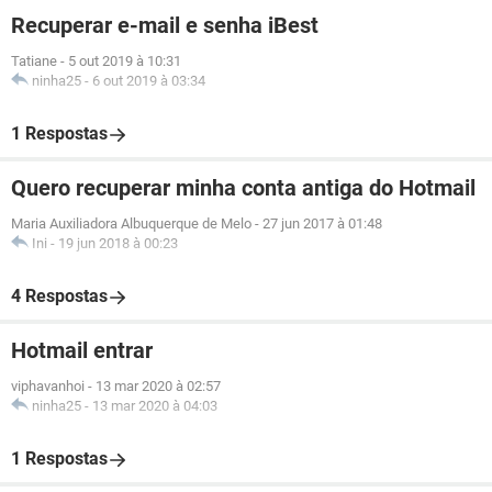
Recuperar e-mail e senha iBest
Tatiane
-
5 out 2019 à 10:31
ninha25
-
6 out 2019 à 03:34
1 Respostas
Quero recuperar minha conta antiga do Hotmail
Maria Auxiliadora Albuquerque de Melo
-
27 jun 2017 à 01:48
Ini
-
19 jun 2018 à 00:23
4 Respostas
Hotmail entrar
viphavanhoi
-
13 mar 2020 à 02:57
ninha25
-
13 mar 2020 à 04:03
1 Respostas