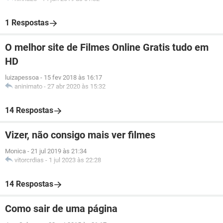
1 Respostas
O melhor site de Filmes Online Gratis tudo em
HD
luizapessoa
-
15 fev 2018 às 16:17
aninimato
-
27 abr 2020 às 15:32
14 Respostas
Vizer, não consigo mais ver filmes
Monica
-
21 jul 2019 às 21:34
vitorcrdias
-
1 jul 2023 às 22:28
14 Respostas
Como sair de uma página