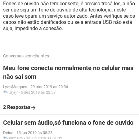
Fones de ouvido não tem conserto, é preciso trocá-los, a não
ser que seja um fone de ouvido de alta tecnologia, neste
caso leve opara um serviço autorizado. Antes verifique se os
cabos não estão danificados ou se a entrada USB não está
suja, impedindo a conexão.
Conversas semelhantes
Meu fone conecta normalmente no celular mas
não sai som
LyviaMarques
-
29 mar 2019 às 20:36
Jrjejr
-
5 dez 2019 às 22:58
2 Respostas
Celular sem áudio,só funciona o fone de ouvido
Deise
-
13 jun 2019 às 08:23
ninha25
-
14 jun 2019 às 01:32