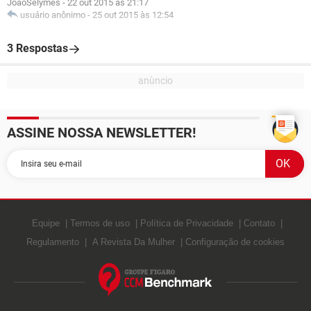
JoaoSelymes
-
22 out 2015 às 21:17
usuário anônimo
-
25 out 2015 às 12:54
3 Respostas
ASSINE NOSSA NEWSLETTER!
Equipe
Termos de uso
Política de Privacidade
Contato
Regulamento
A Revista Da Mulher
Configuração de cookies