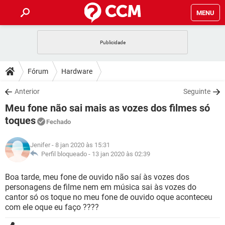
MENU
INÍCIO
JOGOS
WHATSAPP
DICAS
Fórum
Hardware
CELULAR
FACEBOOK
JOGOS
WHATSAPP
DOWNLOADS
Anterior
Seguinte
OUTLOOK
EXCEL
CELULAR
FACEBOOK
Meu fone não sai mais as vozes dos filmes só
INSTAGRAM
JOGOS
GMAIL
WHATSAPP
FÓRUM
OUTLOOK
EXCEL
toques
Fechado
GUIA DE COMPRAS
CELULAR
FACEBOOK
INSTAGRAM
JOGOS
GMAIL
WHATSAPP
GLOSSÁRIO
OUTLOOK
EXCEL
Jenifer
- 8 jan 2020 às 15:31
GUIA DE COMPRAS
CELULAR
FACEBOOK
Perfil bloqueado -
13 jan 2020 às 02:39
INSTAGRAM
JOGOS
GMAIL
WHATSAPP
OUTLOOK
EXCEL
Boa tarde, meu fone de ouvido não saí às vozes dos
GUIA DE COMPRAS
CELULAR
FACEBOOK
INSTAGRAM
GMAIL
personagens de filme nem em música sai às vozes do
OUTLOOK
EXCEL
cantor só os toque no meu fone de ouvido oque aconteceu
GUIA DE COMPRAS
com ele oque eu faço ????
INSTAGRAM
GMAIL