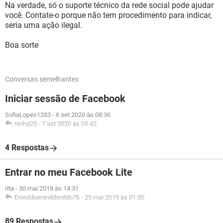
Na verdade, só o suporte técnico da rede social pode ajudar
você. Contate-o porque não tem procedimento para indicar,
seria uma ação ilegal.
Boa sorte
Conversas semelhantes
Iniciar sessão de Facebook
SofiaLopes1283
-
6 set 2020 às 08:36
ninha25
-
7 set 2020 às 05:42
4 Respostas
Entrar no meu Facebook Lite
rita
-
30 mai 2018 às 14:31
Eronildoeronildonildo76
-
25 mai 2019 às 01:30
89 Respostas