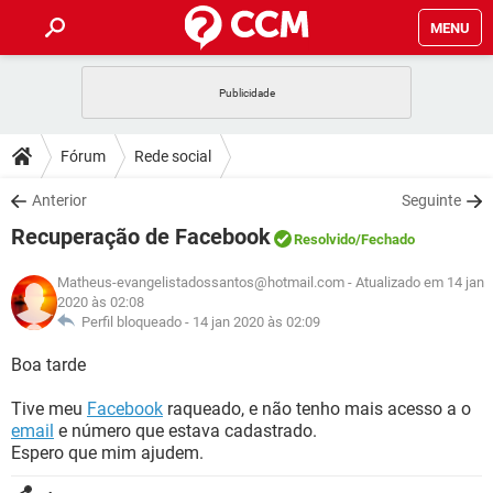
MENU
INÍCIO
JOGOS
WHATSAPP
DICAS
Fórum
Rede social
CELULAR
FACEBOOK
JOGOS
WHATSAPP
DOWNLOADS
Anterior
Seguinte
OUTLOOK
EXCEL
CELULAR
FACEBOOK
Recuperação de Facebook
INSTAGRAM
JOGOS
GMAIL
WHATSAPP
Resolvido
/Fechado
FÓRUM
OUTLOOK
EXCEL
GUIA DE COMPRAS
CELULAR
FACEBOOK
Matheus-evangelistadossantos@hotmail.com
- Atualizado em 14 jan
INSTAGRAM
JOGOS
GMAIL
WHATSAPP
2020 às 02:08
GLOSSÁRIO
OUTLOOK
EXCEL
Perfil bloqueado -
14 jan 2020 às 02:09
GUIA DE COMPRAS
CELULAR
FACEBOOK
INSTAGRAM
JOGOS
GMAIL
WHATSAPP
Boa tarde
OUTLOOK
EXCEL
GUIA DE COMPRAS
CELULAR
FACEBOOK
Tive meu
INSTAGRAM
Facebook
raqueado, e não tenho mais acesso a o
GMAIL
OUTLOOK
EXCEL
email
e número que estava cadastrado.
GUIA DE COMPRAS
Espero que mim ajudem.
INSTAGRAM
GMAIL