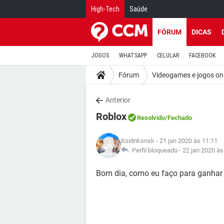
High-Tech
Saúde
FÓRUM
DICAS
JOGOS
WHATSAPP
CELULAR
FACEBOOK
Fórum
Videogames e jogos on
Anterior
Roblox
Resolvido
/Fechado
Ksidnksnsk
- 21 jan 2020 às 11:11
Perfil bloqueado -
22 jan 2020 às
Bom dia, como eu faço para ganhar