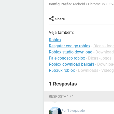
Configuração:
Android / Chrome 79.0.3
Share
Veja também:
Roblox
Resgatar codigo roblox
-
Dicas -Jog
Roblox studio download
-
Download
Fale conosco roblox
-
Dicas -Jogos
Roblox download baixaki
-
Download
R6b36x roblox
-
Downloads - Video
1 Respostas
RESPOSTA 1 / 1
Perfil bloqueado