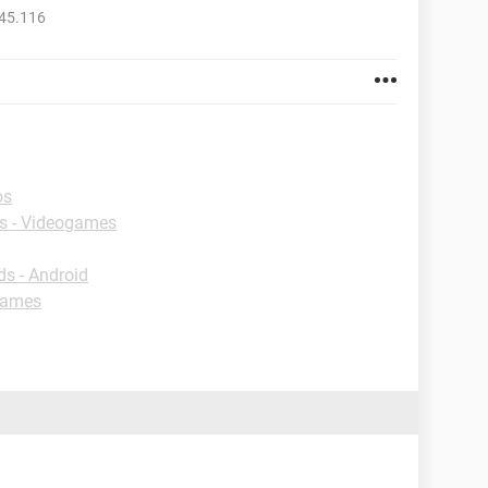
945.116
os
s - Videogames
s - Android
games