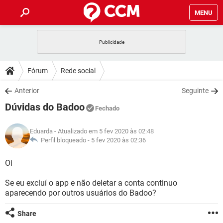
MENU
INÍCIO
JOGOS
WHATSAPP
DICAS
Fórum
Rede social
CELULAR
FACEBOOK
JOGOS
WHATSAPP
DOWNLOADS
Anterior
Seguinte
OUTLOOK
EXCEL
CELULAR
FACEBOOK
Dúvidas do Badoo
INSTAGRAM
JOGOS
GMAIL
WHATSAPP
Fechado
FÓRUM
OUTLOOK
EXCEL
GUIA DE COMPRAS
CELULAR
FACEBOOK
Eduarda
- Atualizado em 5 fev 2020 às 02:48
INSTAGRAM
JOGOS
GMAIL
WHATSAPP
GLOSSÁRIO
Perfil bloqueado -
5 fev 2020 às 02:36
OUTLOOK
EXCEL
GUIA DE COMPRAS
CELULAR
FACEBOOK
INSTAGRAM
JOGOS
GMAIL
WHATSAPP
Oi
OUTLOOK
EXCEL
GUIA DE COMPRAS
CELULAR
FACEBOOK
Se eu excluí o app e não deletar a conta continuo
INSTAGRAM
GMAIL
aparecendo por outros usuários do Badoo?
OUTLOOK
EXCEL
GUIA DE COMPRAS
INSTAGRAM
GMAIL
Share