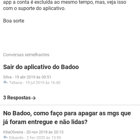
app a conta é excluída ao mesmo tempo, mas, veja isso
com o suporte do aplicativo.
Boa sorte
Conversas semelhantes
Sair do aplicativo do Badoo
Silva
-
19 abr 2019 às 00:51
Tatiana
-
19 jul 2019 às 16:40
3 Respostas
No Badoo, como faço para apagar as mgs que
já foram entregue e não lidas?
KtiaOliveira
-
20 nov 2018 às 20:13
Eduardo
-
2 fev 2020 às 13:59