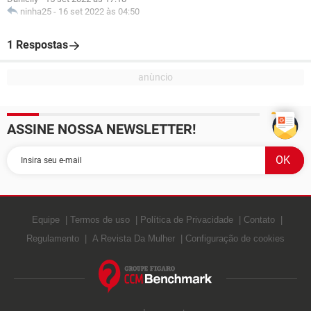
ninha25
-
16 set 2022 às 04:50
1 Respostas
ASSINE NOSSA NEWSLETTER!
Equipe
Termos de uso
Política de Privacidade
Contato
Regulamento
A Revista Da Mulher
Configuração de cookies