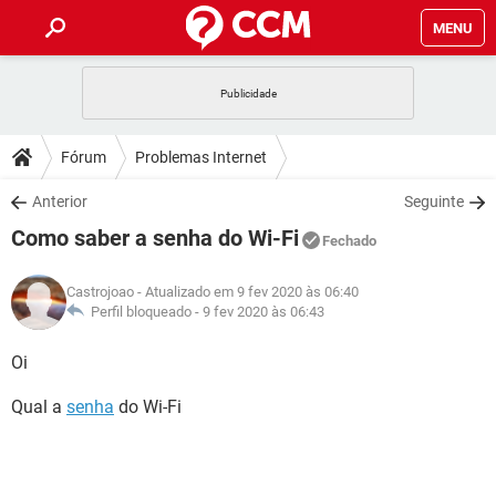
MENU
INÍCIO
JOGOS
WHATSAPP
DICAS
Fórum
Problemas Internet
CELULAR
FACEBOOK
JOGOS
WHATSAPP
DOWNLOADS
Anterior
Seguinte
OUTLOOK
EXCEL
CELULAR
FACEBOOK
Como saber a senha do Wi-Fi
INSTAGRAM
JOGOS
GMAIL
WHATSAPP
Fechado
FÓRUM
OUTLOOK
EXCEL
GUIA DE COMPRAS
CELULAR
FACEBOOK
Castrojoao
- Atualizado em 9 fev 2020 às 06:40
INSTAGRAM
JOGOS
GMAIL
WHATSAPP
GLOSSÁRIO
Perfil bloqueado -
9 fev 2020 às 06:43
OUTLOOK
EXCEL
GUIA DE COMPRAS
CELULAR
FACEBOOK
INSTAGRAM
JOGOS
GMAIL
WHATSAPP
Oi
OUTLOOK
EXCEL
GUIA DE COMPRAS
CELULAR
FACEBOOK
Qual a
senha
do Wi-Fi
INSTAGRAM
GMAIL
OUTLOOK
EXCEL
GUIA DE COMPRAS
INSTAGRAM
GMAIL