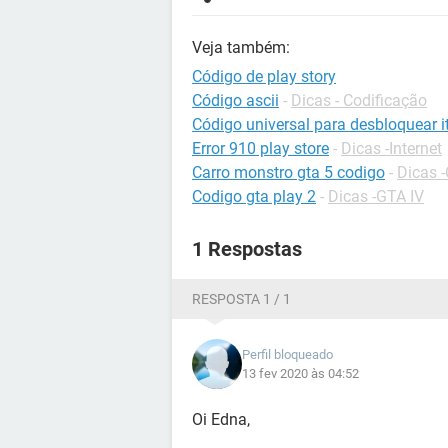
Veja também:
Código de play story
Código ascii
-
Dicas - Codificação
Código universal para desbloquear it
Error 910 play store
-
Dicas -Internet
Carro monstro gta 5 codigo
-
Dicas 
Codigo gta play 2
-
Dicas -GTA IV
1 Respostas
RESPOSTA 1 / 1
Perfil bloqueado
13 fev 2020 às 04:52
Oi Edna,