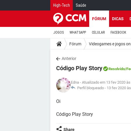
High-Tech
Saúde
FÓRUM
DICAS
JOGOS
WHATSAPP
CELULAR
FACEBOOK
Fórum
Videogames e jogos on
Anterior
Código Play Story
Resolvido
/Fe
Edna
- Atualizado em 13 fev 2020 às
Perfil bloqueado -
13 fev 2020 às
Oi
Código Play Story
Share