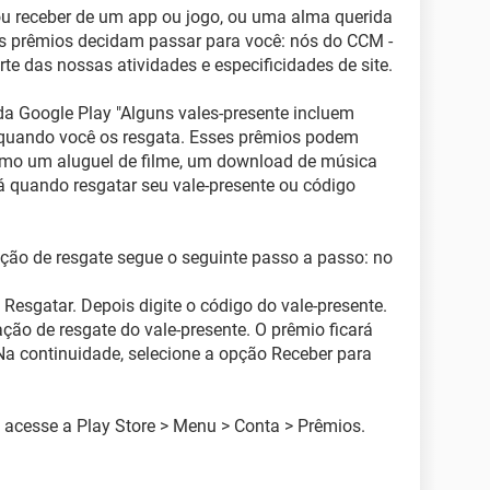
 ou receber de um app ou jogo, ou uma alma querida
s prêmios decidam passar para você: nós do CCM -
rte das nossas atividades e especificidades de site.
 da Google Play "Alguns vales-presente incluem
quando você os resgata. Esses prêmios podem
 como um aluguel de filme, um download de música
á quando resgatar seu vale-presente ou código
tação de resgate segue o seguinte passo a passo: no
Resgatar. Depois digite o código do vale-presente.
ção de resgate do vale-presente. O prêmio ficará
 Na continuidade, selecione a opção Receber para
, acesse a Play Store > Menu > Conta > Prêmios.