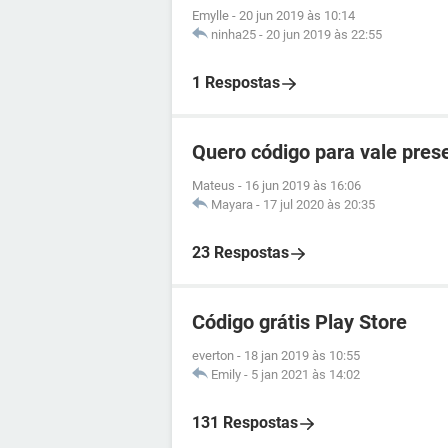
Emylle
-
20 jun 2019 às 10:14
ninha25
-
20 jun 2019 às 22:55
1 Respostas
Quero código para vale pres
Mateus
-
16 jun 2019 às 16:06
Mayara
-
17 jul 2020 às 20:35
23 Respostas
Código grátis Play Store
everton
-
18 jan 2019 às 10:55
Emily
-
5 jan 2021 às 14:02
131 Respostas