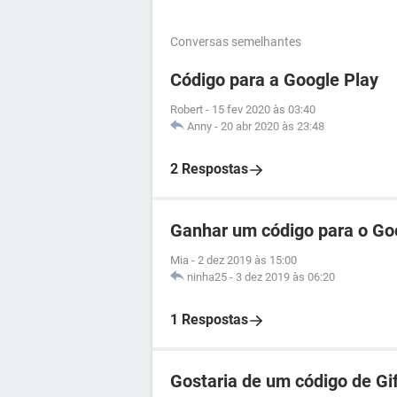
Conversas semelhantes
Código para a Google Play
Robert
-
15 fev 2020 às 03:40
Anny
-
20 abr 2020 às 23:48
2 Respostas
Ganhar um código para o Goo
Mia
-
2 dez 2019 às 15:00
ninha25
-
3 dez 2019 às 06:20
1 Respostas
Gostaria de um código de Gif