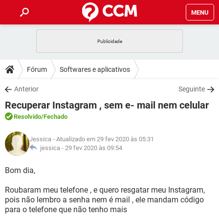
MENU
INÍCIO
JOGOS
WHATSAPP
DICAS
Fórum
Softwares e aplicativos
CELULAR
FACEBOOK
JOGOS
WHATSAPP
DOWNLOADS
Anterior
Seguinte
OUTLOOK
EXCEL
CELULAR
FACEBOOK
Recuperar Instagram , sem e- mail nem celular
INSTAGRAM
JOGOS
GMAIL
WHATSAPP
FÓRUM
OUTLOOK
EXCEL
Resolvido
/Fechado
GUIA DE COMPRAS
CELULAR
FACEBOOK
INSTAGRAM
JOGOS
GMAIL
WHATSAPP
GLOSSÁRIO
OUTLOOK
Jessica
- Atualizado em 29 fev 2020 às 05:31
EXCEL
GUIA DE COMPRAS
CELULAR
FACEBOOK
jessica -
29 fev 2020 às 09:54
INSTAGRAM
JOGOS
GMAIL
WHATSAPP
OUTLOOK
EXCEL
Bom dia,
GUIA DE COMPRAS
CELULAR
FACEBOOK
INSTAGRAM
GMAIL
Roubaram meu telefone , e quero resgatar meu Instagram,
OUTLOOK
EXCEL
GUIA DE COMPRAS
pois não lembro a senha nem é mail , ele mandam código
INSTAGRAM
GMAIL
para o telefone que não tenho mais