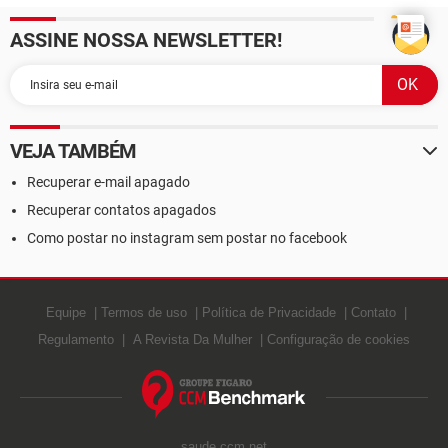
ASSINE NOSSA NEWSLETTER!
VEJA TAMBÉM
Recuperar e-mail apagado
Recuperar contatos apagados
Como postar no instagram sem postar no facebook
Equipe
Termos de uso
Política de Privacidade
Contato
Regulamento
A Revista Da Mulher
Configuração de cookies
saude.ccm.net