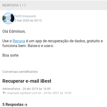
RESPOSTA 1 / 1
Perfil bloqueado
2 mar 2020 às 05:13
Olá Edmilson,
Use o
Recuva
é um app de recuperação de dados, gratuito e
funciona bem. Baixe-o e use-o.
Boa sorte
Conversas semelhantes
Recuperar e-mail iBest
AdrianaPaiva
-
24 abr 2019 às 16:09
originado.x@ibest.com.br
-
24 fev 2021 às 14:53
5 Respostas