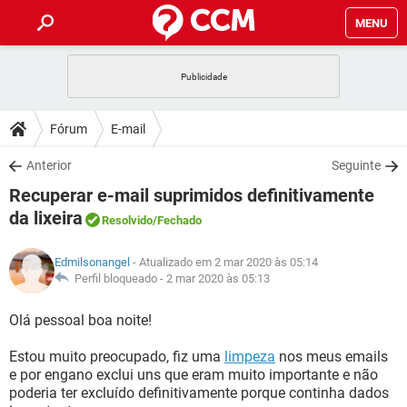
MENU
INÍCIO
JOGOS
WHATSAPP
DICAS
Fórum
E-mail
CELULAR
FACEBOOK
JOGOS
WHATSAPP
DOWNLOADS
Anterior
Seguinte
OUTLOOK
EXCEL
CELULAR
FACEBOOK
Recuperar e-mail suprimidos definitivamente
INSTAGRAM
JOGOS
GMAIL
WHATSAPP
FÓRUM
OUTLOOK
EXCEL
da lixeira
Resolvido
/Fechado
GUIA DE COMPRAS
CELULAR
FACEBOOK
INSTAGRAM
JOGOS
GMAIL
WHATSAPP
GLOSSÁRIO
OUTLOOK
EXCEL
Edmilsonangel
- Atualizado em 2 mar 2020 às 05:14
GUIA DE COMPRAS
CELULAR
FACEBOOK
Perfil bloqueado -
2 mar 2020 às 05:13
INSTAGRAM
JOGOS
GMAIL
WHATSAPP
OUTLOOK
EXCEL
Olá pessoal boa noite!
GUIA DE COMPRAS
CELULAR
FACEBOOK
INSTAGRAM
GMAIL
OUTLOOK
EXCEL
Estou muito preocupado, fiz uma
limpeza
nos meus emails
GUIA DE COMPRAS
e por engano exclui uns que eram muito importante e não
INSTAGRAM
GMAIL
poderia ter excluído definitivamente porque continha dados