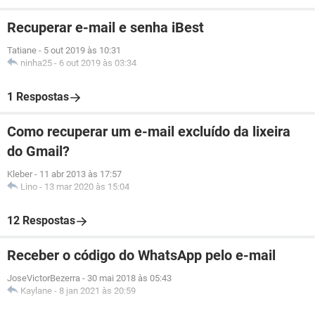
Recuperar e-mail e senha iBest
Tatiane
-
5 out 2019 às 10:31
ninha25
-
6 out 2019 às 03:34
1 Respostas
Como recuperar um e-mail excluído da lixeira
do Gmail?
Kleber
-
11 abr 2013 às 17:57
Lino
-
13 mar 2020 às 15:04
12 Respostas
Receber o código do WhatsApp pelo e-mail
JoseVictorBezerra
-
30 mai 2018 às 05:43
Kaylane
-
8 jan 2021 às 20:59