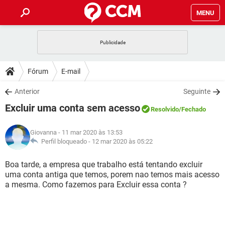
MENU
INÍCIO
JOGOS
WHATSAPP
DICAS
Fórum
E-mail
CELULAR
FACEBOOK
JOGOS
WHATSAPP
DOWNLOADS
Anterior
Seguinte
OUTLOOK
EXCEL
CELULAR
FACEBOOK
Excluir uma conta sem acesso
INSTAGRAM
JOGOS
GMAIL
WHATSAPP
Resolvido
/Fechado
FÓRUM
OUTLOOK
EXCEL
GUIA DE COMPRAS
CELULAR
FACEBOOK
Giovanna
- 11 mar 2020 às 13:53
INSTAGRAM
JOGOS
GMAIL
WHATSAPP
GLOSSÁRIO
Perfil bloqueado -
12 mar 2020 às 05:22
OUTLOOK
EXCEL
GUIA DE COMPRAS
CELULAR
FACEBOOK
INSTAGRAM
JOGOS
GMAIL
WHATSAPP
Boa tarde, a empresa que trabalho está tentando excluir
OUTLOOK
EXCEL
uma conta antiga que temos, porem nao temos mais acesso
GUIA DE COMPRAS
CELULAR
FACEBOOK
a mesma. Como fazemos para Excluir essa conta ?
INSTAGRAM
GMAIL
OUTLOOK
EXCEL
GUIA DE COMPRAS
INSTAGRAM
GMAIL