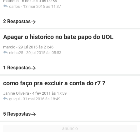
matheus
-
6 dez 2013 às 09:56
carlos
-
13 mar 2015 às 11:37
2 Respostas
Apagar o historico no bate papo do UOL
marcio
-
29 jul 2015 às 21:46
ninha25
-
30 jul 2015 às 05:53
1 Respostas
como faço pra excluir a conta do r7 ?
Janine Oliveira
-
4 fev 2011 às 17:59
guigui
-
31 mai 2016 às 18:49
5 Respostas