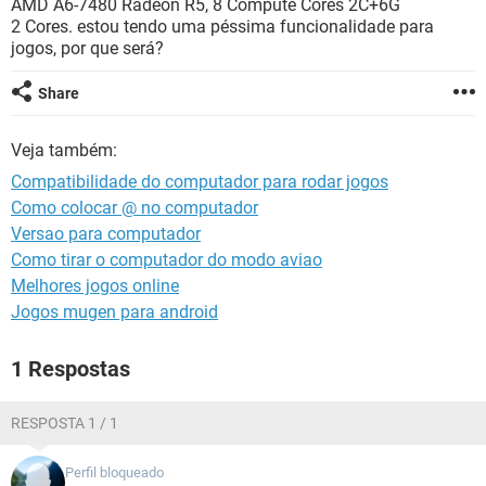
AMD A6-7480 Radeon R5, 8 Compute Cores 2C+6G
GUIA DE COMPRAS
2 Cores. estou tendo uma péssima funcionalidade para
jogos, por que será?
Share
Veja também:
Compatibilidade do computador para rodar jogos
Como colocar @ no computador
Versao para computador
Como tirar o computador do modo aviao
Melhores jogos online
Jogos mugen para android
1 Respostas
RESPOSTA 1 / 1
Perfil bloqueado