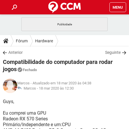
MENU
INÍCIO
JOGOS
WHATSAPP
DICAS
Fórum
Hardware
CELULAR
FACEBOOK
JOGOS
WHATSAPP
DOWNLOADS
Anterior
Seguinte
OUTLOOK
EXCEL
CELULAR
FACEBOOK
Compatibilidade do computador para rodar
INSTAGRAM
JOGOS
GMAIL
WHATSAPP
FÓRUM
OUTLOOK
EXCEL
jogos
Fechado
GUIA DE COMPRAS
CELULAR
FACEBOOK
INSTAGRAM
JOGOS
GMAIL
WHATSAPP
GLOSSÁRIO
OUTLOOK
EXCEL
Marcos
- Atualizado em 18 mar 2020 às 04:38
GUIA DE COMPRAS
CELULAR
FACEBOOK
Marcos -
18 mar 2020 às 12:30
INSTAGRAM
JOGOS
GMAIL
WHATSAPP
OUTLOOK
EXCEL
Guys,
GUIA DE COMPRAS
CELULAR
FACEBOOK
INSTAGRAM
GMAIL
OUTLOOK
EXCEL
Eu comprei uma GPU
GUIA DE COMPRAS
Radeon RX 570 Series
INSTAGRAM
GMAIL
Primário/Independente e um:CPU