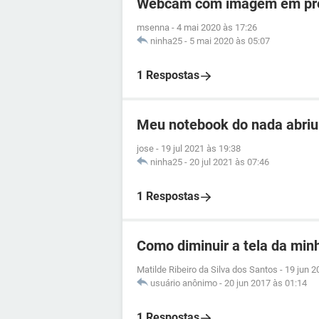
Webcam com imagem em pre
msenna
-
4 mai 2020 às 17:26
ninha25
-
5 mai 2020 às 05:07
1 Respostas
Meu notebook do nada abriu 
jose
-
19 jul 2021 às 19:38
ninha25
-
20 jul 2021 às 07:46
1 Respostas
Como diminuir a tela da min
Matilde Ribeiro da Silva dos Santos
-
19 jun 2
usuário anônimo
-
20 jun 2017 às 01:14
1 Respostas