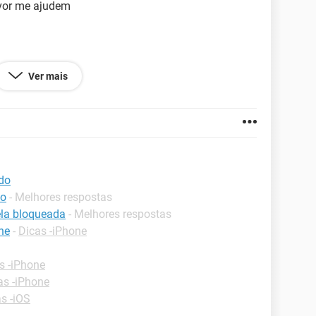
vor me ajudem
Ver mais
987.149
do
io
- Melhores respostas
ela bloqueada
- Melhores respostas
ne
-
Dicas -iPhone
s -iPhone
as -iPhone
s -iOS