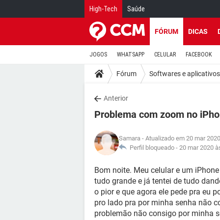
High-Tech
Saúde
FÓRUM
DICAS
JOGOS
WHATSAPP
CELULAR
FACEBOOK
Fórum
Softwares e aplicativos
Anterior
Problema com zoom no iPh
Samara
- Atualizado em 20 mar 2020
Perfil bloqueado -
20 mar 2020 à
Bom noite. Meu celular e um iPhone
tudo grande e já tentei de tudo dand
o pior e que agora ele pede pra eu 
pro lado pra por minha senha não c
problemão não consigo por minha se