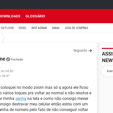
DOWNLOADS
GLOSSÁRIO
OUTLOOK
EXCEL
INSTAGRAM
GMAIL
GUIA DE COMPRAS
Seguinte
ASS
one
NEW
Fechado
 às 04:50
s 04:47
 coloquei no modo zoom mas só q agora ele ficou
o vários toques pra voltar ao normal e não resolve e
por minha
senha
na tela e como não consigo mexer
onsigo destravar meu celular então estou com um
nha de número pelo fato de não conseguir voltar