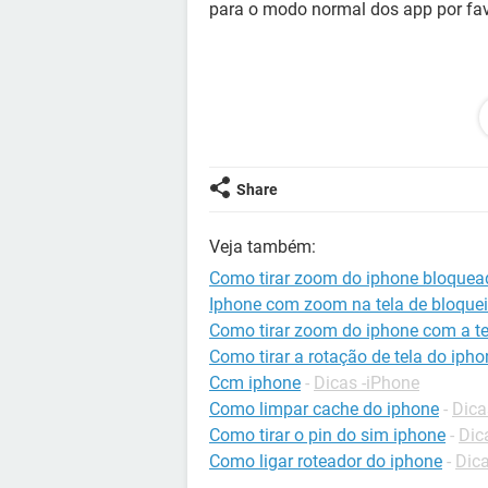
para o modo normal dos app por fa
Configuração:
Android / Chrome 80.0.3
Share
Veja também:
Como tirar zoom do iphone bloquea
Iphone com zoom na tela de bloque
Como tirar zoom do iphone com a t
Como tirar a rotação de tela do ipho
Ccm iphone
-
Dicas -iPhone
Como limpar cache do iphone
-
Dica
Como tirar o pin do sim iphone
-
Dic
Como ligar roteador do iphone
-
Dica