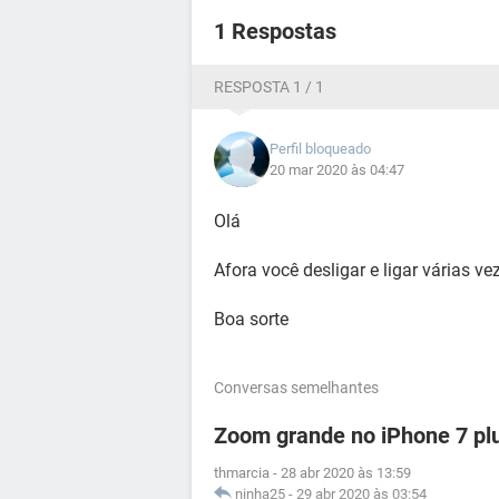
1 Respostas
RESPOSTA 1 / 1
Perfil bloqueado
20 mar 2020 às 04:47
Olá
Afora você desligar e ligar várias 
Boa sorte
Conversas semelhantes
Zoom grande no iPhone 7 pl
thmarcia
-
28 abr 2020 às 13:59
ninha25
-
29 abr 2020 às 03:54