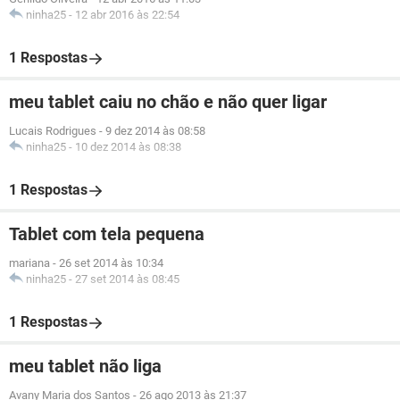
ninha25
-
12 abr 2016 às 22:54
1 Respostas
meu tablet caiu no chão e não quer ligar
Lucais Rodrigues
-
9 dez 2014 às 08:58
ninha25
-
10 dez 2014 às 08:38
1 Respostas
Tablet com tela pequena
mariana
-
26 set 2014 às 10:34
ninha25
-
27 set 2014 às 08:45
1 Respostas
meu tablet não liga
Avany Maria dos Santos
-
26 ago 2013 às 21:37