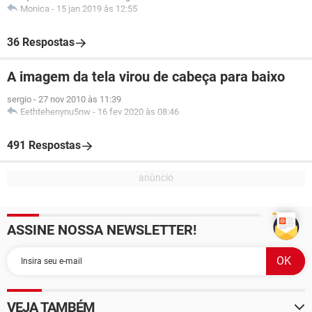
Monica
-
15 jan 2019 às 12:55
36 Respostas
A imagem da tela virou de cabeça para baixo
sergio
-
27 nov 2010 às 11:39
Eethtehenynu5nw
-
16 fev 2020 às 08:46
491 Respostas
ASSINE NOSSA NEWSLETTER!
VEJA TAMBÉM