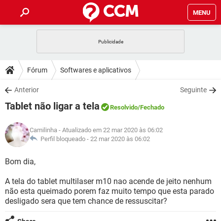
MENU
INÍCIO
JOGOS
WHATSAPP
DICAS
Fórum
Softwares e aplicativos
CELULAR
FACEBOOK
JOGOS
WHATSAPP
DOWNLOADS
Anterior
Seguinte
OUTLOOK
EXCEL
CELULAR
FACEBOOK
Tablet não ligar a tela
INSTAGRAM
JOGOS
GMAIL
WHATSAPP
Resolvido
/Fechado
FÓRUM
OUTLOOK
EXCEL
GUIA DE COMPRAS
CELULAR
FACEBOOK
Camilinha
- Atualizado em 22 mar 2020 às 06:02
INSTAGRAM
JOGOS
GMAIL
WHATSAPP
GLOSSÁRIO
Perfil bloqueado -
22 mar 2020 às 06:02
OUTLOOK
EXCEL
GUIA DE COMPRAS
CELULAR
FACEBOOK
INSTAGRAM
JOGOS
GMAIL
WHATSAPP
Bom dia,
OUTLOOK
EXCEL
GUIA DE COMPRAS
CELULAR
FACEBOOK
A tela do tablet multilaser m10 nao acende de jeito nenhum
INSTAGRAM
GMAIL
não esta queimado porem faz muito tempo que esta parado
OUTLOOK
EXCEL
GUIA DE COMPRAS
desligado sera que tem chance de ressuscitar?
INSTAGRAM
GMAIL