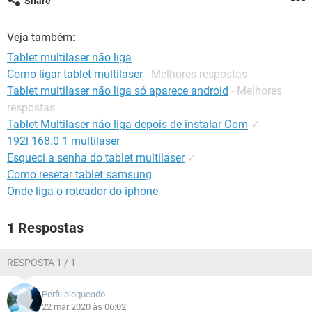
Share
GUIA DE COMPRAS
Veja também:
Tablet multilaser não liga
Como ligar tablet multilaser
- Melhores respostas
Tablet multilaser não liga só aparece android
- Melhores
respostas
Tablet Multilaser não liga depois de instalar Oom
✓
192l 168.0 1 multilaser
Esqueci a senha do tablet multilaser
✓
Como resetar tablet samsung
Onde liga o roteador do iphone
1 Respostas
RESPOSTA 1 / 1
Perfil bloqueado
22 mar 2020 às 06:02