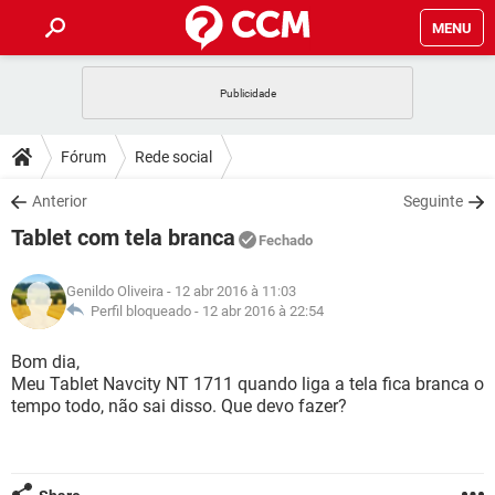
MENU
INÍCIO
JOGOS
WHATSAPP
DICAS
Fórum
Rede social
CELULAR
FACEBOOK
JOGOS
WHATSAPP
DOWNLOADS
Anterior
Seguinte
OUTLOOK
EXCEL
CELULAR
FACEBOOK
Tablet com tela branca
INSTAGRAM
JOGOS
GMAIL
WHATSAPP
Fechado
FÓRUM
OUTLOOK
EXCEL
GUIA DE COMPRAS
CELULAR
FACEBOOK
Genildo Oliveira
- 12 abr 2016 à 11:03
INSTAGRAM
JOGOS
GMAIL
WHATSAPP
GLOSSÁRIO
Perfil bloqueado -
12 abr 2016 à 22:54
OUTLOOK
EXCEL
GUIA DE COMPRAS
CELULAR
FACEBOOK
INSTAGRAM
JOGOS
GMAIL
WHATSAPP
Bom dia,
OUTLOOK
EXCEL
Meu Tablet Navcity NT 1711 quando liga a tela fica branca o
GUIA DE COMPRAS
CELULAR
FACEBOOK
tempo todo, não sai disso. Que devo fazer?
INSTAGRAM
GMAIL
OUTLOOK
EXCEL
GUIA DE COMPRAS
INSTAGRAM
GMAIL