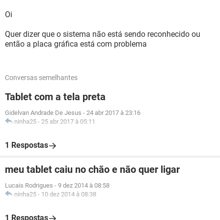
Oi
Quer dizer que o sistema não está sendo reconhecido ou
então a placa gráfica está com problema
Conversas semelhantes
Tablet com a tela preta
Gidelvan Andrade De Jesus
-
24 abr 2017 à 23:16
ninha25
-
25 abr 2017 à 05:11
1 Respostas
meu tablet caiu no chão e não quer ligar
Lucais Rodrigues
-
9 dez 2014 à 08:58
ninha25
-
10 dez 2014 à 08:38
1 Respostas