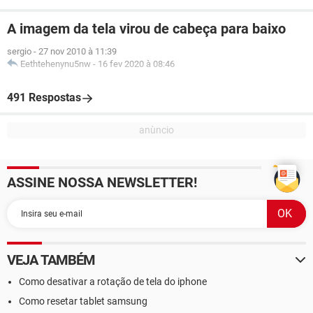
A imagem da tela virou de cabeça para baixo
sergio
-
27 nov 2010 à 11:39
Eethtehenynu5nw
-
16 fev 2020 à 08:46
491 Respostas
ASSINE NOSSA NEWSLETTER!
VEJA TAMBÉM
Como desativar a rotação de tela do iphone
Como resetar tablet samsung