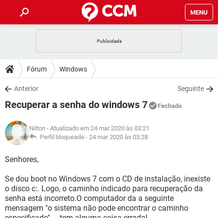
MENU
INÍCIO
JOGOS
WHATSAPP
DICAS
Fórum
Windows
CELULAR
FACEBOOK
JOGOS
WHATSAPP
DOWNLOADS
Anterior
Seguinte
OUTLOOK
EXCEL
CELULAR
FACEBOOK
Recuperar a senha do windows 7
INSTAGRAM
JOGOS
GMAIL
WHATSAPP
Fechado
FÓRUM
OUTLOOK
EXCEL
GUIA DE COMPRAS
CELULAR
FACEBOOK
Nilton
- Atualizado em 24 mar 2020 às 03:21
INSTAGRAM
JOGOS
GMAIL
WHATSAPP
GLOSSÁRIO
Perfil bloqueado -
24 mar 2020 às 03:28
OUTLOOK
EXCEL
GUIA DE COMPRAS
CELULAR
FACEBOOK
INSTAGRAM
JOGOS
GMAIL
WHATSAPP
Senhores,
OUTLOOK
EXCEL
GUIA DE COMPRAS
CELULAR
FACEBOOK
Se dou boot no Windows 7 com o CD de instalação, inexiste
INSTAGRAM
GMAIL
o disco c:. Logo, o caminho indicado para recuperação da
OUTLOOK
EXCEL
GUIA DE COMPRAS
senha está incorreto.O computador da a seguinte
INSTAGRAM
GMAIL
mensagem "o sistema não pode encontrar o caminho
especificado" ....tem alguma coisa errada!