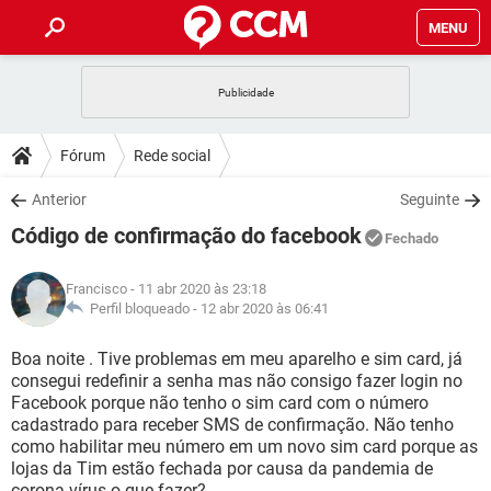
MENU
INÍCIO
JOGOS
WHATSAPP
DICAS
Fórum
Rede social
CELULAR
FACEBOOK
JOGOS
WHATSAPP
DOWNLOADS
Anterior
Seguinte
OUTLOOK
EXCEL
CELULAR
FACEBOOK
Código de confirmação do facebook
INSTAGRAM
JOGOS
GMAIL
WHATSAPP
Fechado
FÓRUM
OUTLOOK
EXCEL
GUIA DE COMPRAS
CELULAR
FACEBOOK
Francisco
- 11 abr 2020 às 23:18
INSTAGRAM
JOGOS
GMAIL
WHATSAPP
GLOSSÁRIO
Perfil bloqueado -
12 abr 2020 às 06:41
OUTLOOK
EXCEL
GUIA DE COMPRAS
CELULAR
FACEBOOK
INSTAGRAM
JOGOS
GMAIL
WHATSAPP
Boa noite . Tive problemas em meu aparelho e sim card, já
OUTLOOK
EXCEL
consegui redefinir a senha mas não consigo fazer login no
GUIA DE COMPRAS
CELULAR
FACEBOOK
Facebook porque não tenho o sim card com o número
INSTAGRAM
GMAIL
cadastrado para receber SMS de confirmação. Não tenho
OUTLOOK
EXCEL
GUIA DE COMPRAS
como habilitar meu número em um novo sim card porque as
INSTAGRAM
GMAIL
lojas da Tim estão fechada por causa da pandemia de
corona vírus.o que fazer?