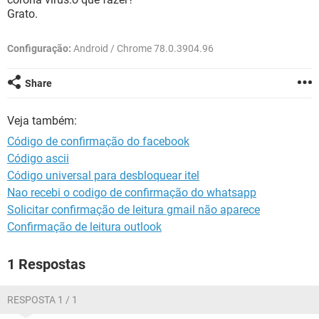
GUIA DE COMPRAS
Grato.
Configuração:
Android / Chrome 78.0.3904.96
Share
Veja também:
Código de confirmação do facebook
Código ascii
Código universal para desbloquear itel
Nao recebi o codigo de confirmação do whatsapp
Solicitar confirmação de leitura gmail não aparece
Confirmação de leitura outlook
1 Respostas
RESPOSTA 1 / 1