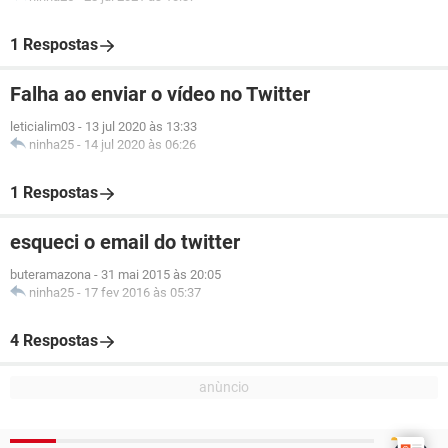
1 Respostas
Falha ao enviar o vídeo no Twitter
leticialim03
-
13 jul 2020 às 13:33
ninha25
-
14 jul 2020 às 06:26
1 Respostas
esqueci o email do twitter
buteramazona
-
31 mai 2015 às 20:05
ninha25
-
17 fev 2016 às 05:37
4 Respostas