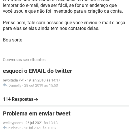
lembrar do e-mail, deve ser fácil, se for um endereço que
você usou e que não foi inventado para a criação da conta.
Pense bem, fale com pessoas que você enviou e-mail e peça
para elas se elas ainda tem nos contatos delas.
Boa sorte
Conversas semelhantes
esqueci o EMAIL do twitter
revoltada \'-\'
-
19 jan 2010 às 14:17
Danielly
-
28 out 2019 às 15:53
114 Respostas
Problema em enviar tweet
wellsypoem
-
26 jul 2021 às 13:13
ninha25
-
28 jul 2021 às 10:37