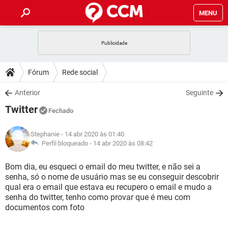
MENU
INÍCIO
JOGOS
WHATSAPP
DICAS
Fórum
Rede social
CELULAR
FACEBOOK
JOGOS
WHATSAPP
DOWNLOADS
Anterior
Seguinte
OUTLOOK
EXCEL
CELULAR
FACEBOOK
Twitter
INSTAGRAM
JOGOS
GMAIL
WHATSAPP
Fechado
FÓRUM
OUTLOOK
EXCEL
GUIA DE COMPRAS
CELULAR
FACEBOOK
Stephanie
- 14 abr 2020 às 01:40
INSTAGRAM
JOGOS
GMAIL
WHATSAPP
GLOSSÁRIO
Perfil bloqueado -
14 abr 2020 às 08:42
OUTLOOK
EXCEL
GUIA DE COMPRAS
CELULAR
FACEBOOK
INSTAGRAM
JOGOS
GMAIL
WHATSAPP
Bom dia, eu esqueci o email do meu twitter, e não sei a
OUTLOOK
EXCEL
senha, só o nome de usuário mas se eu conseguir descobrir
GUIA DE COMPRAS
CELULAR
FACEBOOK
qual era o email que estava eu recupero o email e mudo a
INSTAGRAM
GMAIL
senha do twitter, tenho como provar que é meu com
OUTLOOK
EXCEL
GUIA DE COMPRAS
documentos com foto
INSTAGRAM
GMAIL