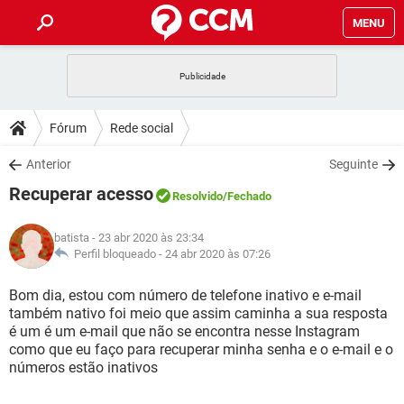
MENU
INÍCIO
JOGOS
WHATSAPP
DICAS
Fórum
Rede social
CELULAR
FACEBOOK
JOGOS
WHATSAPP
DOWNLOADS
Anterior
Seguinte
OUTLOOK
EXCEL
CELULAR
FACEBOOK
Recuperar acesso
INSTAGRAM
JOGOS
GMAIL
WHATSAPP
Resolvido
/Fechado
FÓRUM
OUTLOOK
EXCEL
GUIA DE COMPRAS
CELULAR
FACEBOOK
batista
- 23 abr 2020 às 23:34
INSTAGRAM
JOGOS
GMAIL
WHATSAPP
GLOSSÁRIO
Perfil bloqueado -
24 abr 2020 às 07:26
OUTLOOK
EXCEL
GUIA DE COMPRAS
CELULAR
FACEBOOK
INSTAGRAM
JOGOS
GMAIL
WHATSAPP
Bom dia, estou com número de telefone inativo e e-mail
OUTLOOK
EXCEL
também nativo foi meio que assim caminha a sua resposta
GUIA DE COMPRAS
CELULAR
FACEBOOK
é um é um e-mail que não se encontra nesse Instagram
INSTAGRAM
GMAIL
como que eu faço para recuperar minha senha e o e-mail e o
OUTLOOK
EXCEL
GUIA DE COMPRAS
números estão inativos
INSTAGRAM
GMAIL