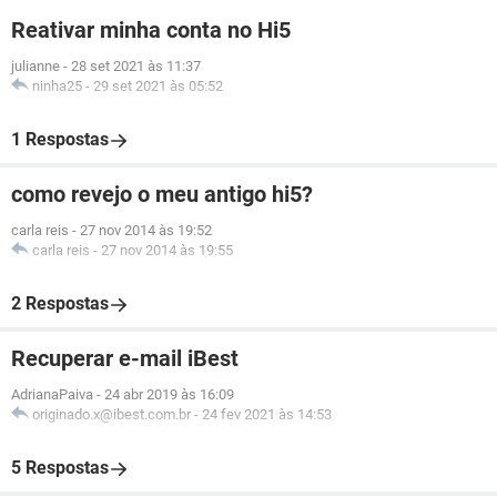
Reativar minha conta no Hi5
julianne
-
28 set 2021 às 11:37
ninha25
-
29 set 2021 às 05:52
1 Respostas
como revejo o meu antigo hi5?
carla reis
-
27 nov 2014 às 19:52
carla reis
-
27 nov 2014 às 19:55
2 Respostas
Recuperar e-mail iBest
AdrianaPaiva
-
24 abr 2019 às 16:09
originado.x@ibest.com.br
-
24 fev 2021 às 14:53
5 Respostas