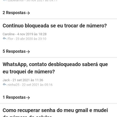
izabelamor
-
30 nov 2021 às 09:11
2 Respostas
Continuo bloqueada se eu trocar de número?
Caroline
-
4 nov 2019 às 18:28
Flor
-
23 abr 2020 às 23:10
5 Respostas
WhatsApp, contato desbloqueado saberá que
eu troquei de número?
Jack
-
21 set 2021 às 11:36
ninha25
-
22 set 2021 às 05:16
1 Respostas
Como recuperar senha do meu gmail e mudei