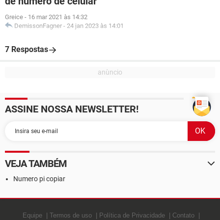
de número de celular
Greice
-
16 mar 2021 às 14:32
DemissonFagner
-
24 jan 2023 às 14:01
7 Respostas
ASSINE NOSSA NEWSLETTER!
VEJA TAMBÉM
Numero pi copiar
Equipe
Termos de uso
Política de Privacidade
Contato