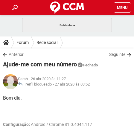
MENU
INÍCIO
JOGOS
WHATSAPP
DICAS
Fórum
Rede social
CELULAR
FACEBOOK
JOGOS
WHATSAPP
DOWNLOADS
Anterior
Seguinte
OUTLOOK
EXCEL
CELULAR
FACEBOOK
Ajude-me com meu número
INSTAGRAM
JOGOS
GMAIL
WHATSAPP
Fechado
FÓRUM
OUTLOOK
EXCEL
GUIA DE COMPRAS
CELULAR
FACEBOOK
Sarah
- 26 abr 2020 às 11:27
INSTAGRAM
JOGOS
GMAIL
WHATSAPP
GLOSSÁRIO
Perfil bloqueado -
27 abr 2020 às 03:52
OUTLOOK
EXCEL
GUIA DE COMPRAS
CELULAR
FACEBOOK
INSTAGRAM
JOGOS
GMAIL
WHATSAPP
Bom dia,
OUTLOOK
EXCEL
GUIA DE COMPRAS
CELULAR
FACEBOOK
INSTAGRAM
GMAIL
OUTLOOK
EXCEL
GUIA DE COMPRAS
Configuração:
Android / Chrome 81.0.4044.117
INSTAGRAM
GMAIL