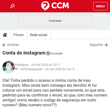
MENU
INÍCIO
JOGOS
WHATSAPP
DICAS
Fórum
Rede social
CELULAR
FACEBOOK
JOGOS
WHATSAPP
DOWNLOADS
Anterior
Seguinte
OUTLOOK
EXCEL
CELULAR
FACEBOOK
Conta do instagram
INSTAGRAM
JOGOS
GMAIL
WHATSAPP
Fechado
FÓRUM
OUTLOOK
EXCEL
GUIA DE COMPRAS
CELULAR
FACEBOOK
Rodrigues
- 24 mai 2020 às 23:11
INSTAGRAM
JOGOS
GMAIL
WHATSAPP
GLOSSÁRIO
Perfil bloqueado -
25 mai 2020 às 04:15
OUTLOOK
EXCEL
GUIA DE COMPRAS
CELULAR
FACEBOOK
INSTAGRAM
JOGOS
GMAIL
WHATSAPP
Ola! Tinha perdido o acesso a minha conta de meu
OUTLOOK
EXCEL
instagram. Mas ainda bem consegui ela devolta! Ai fui
GUIA DE COMPRAS
CELULAR
FACEBOOK
colocar um email para nao perdela novamente, so que esta
INSTAGRAM
GMAIL
pedindo para eu confirmar o email, so que, com meu numero
OUTLOOK
EXCEL
GUIA DE COMPRAS
aintigo!, como recebo o codigp de segurança em outro
INSTAGRAM
GMAIL
numero? (Meu numero novo??)