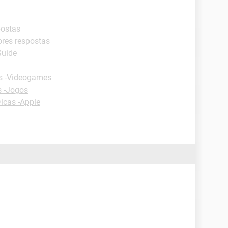
postas
ores respostas
Guide
s -Videogames
s -Jogos
icas -Apple