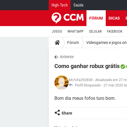
High-Tech
Saúde
FÓRUM
DICAS
JOGOS
WHATSAPP
CELULAR
FACEBOOK
Fórum
Videogames e jogos on
Anterior
Como ganhar robux grátis
Mcfofa292838
- Atualizado em 27 m
Perfil bloqueado -
27 mai 2020 à
Bom dia meus fofos turo bom.
Share