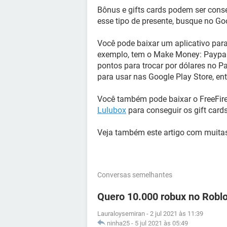
Bônus e gifts cards podem ser cons
esse tipo de presente, busque no G
Você pode baixar um aplicativo para
exemplo, tem o Make Money: Paypal
pontos para trocar por dólares no P
para usar nas Google Play Store, ent
Você também pode baixar o FreeFir
Lulubox
para conseguir os gift cards
Veja também este artigo com muit
Conversas semelhantes
Quero 10.000 robux no Robl
Lauraloysemiran
-
2 jul 2021 às 11:39
ninha25
-
5 jul 2021 às 05:49