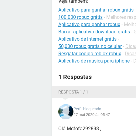
Veja também:
Aplicativo para ganhar robux grátis
100.000 robux grátis
- Melhores res
Aplicativo para ganhar robux
- Melh
Baixar aplicativo download grátis
- 
Aplicativo de internet grátis
-
50,000 robux gratis no celular
-
Dica
Resgatar codigo roblox robux
-
Dica
Aplicativo de musica para iphone
-
D
1 Respostas
RESPOSTA 1 / 1
Perfil bloqueado
27 mai 2020 às 05:47
Olá Mcfofa292838 ,