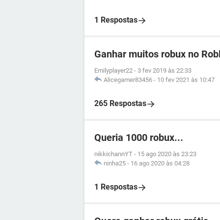
1 Respostas
Ganhar muitos robux no Rob
Emilyplayer22
-
3 fev 2019 às 22:33
Alicegamer83456
-
10 fev 2021 às 10:47
265 Respostas
Queria 1000 robux...
nikkichannYT
-
15 ago 2020 às 23:23
ninha25
-
16 ago 2020 às 04:28
1 Respostas