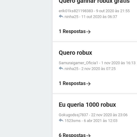
Quero ganhar robux grátis
erik01ks821198383
-
9 out 2020 às 21:55
ninha25
-
11 out 2020 às 06:37
1 Respostas
Quero robux
Samuraigamer_Oficia1
-
1 nov 2020 às 16:13
ninha25
-
2 nov 2020 às 07:25
1 Respostas
Eu queria 1000 robux
Gokugodssj7837
-
22 nov 2020 às 23:06
1523sms
-
6 abr 2021 às 12:03
6 Respostas