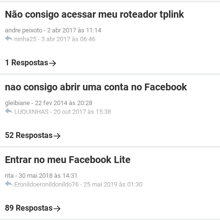
Não consigo acessar meu roteador tplink
andre peixoto
-
2 abr 2017 às 11:14
ninha25
-
3 abr 2017 às 06:46
1 Respostas
nao consigo abrir uma conta no Facebook
gleibiane
-
22 fev 2014 às 20:28
LUQUINHAS
-
20 out 2017 às 15:38
52 Respostas
Entrar no meu Facebook Lite
rita
-
30 mai 2018 às 14:31
Eronildoeronildonildo76
-
25 mai 2019 às 01:30
89 Respostas