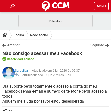
MENU
INÍCIO
JOGOS
WHATSAPP
DICAS
Fórum
Rede social
CELULAR
FACEBOOK
JOGOS
WHATSAPP
DOWNLOADS
Anterior
Seguinte
OUTLOOK
EXCEL
CELULAR
FACEBOOK
Não consigo acessar meu Facebook
INSTAGRAM
JOGOS
GMAIL
WHATSAPP
FÓRUM
OUTLOOK
EXCEL
Resolvido
/Fechado
GUIA DE COMPRAS
CELULAR
FACEBOOK
INSTAGRAM
JOGOS
GMAIL
WHATSAPP
GLOSSÁRIO
OUTLOOK
Sarasilvah
- Atualizado em 6 jun 2020 às 05:37
EXCEL
GUIA DE COMPRAS
CELULAR
FACEBOOK
Perfil bloqueado -
7 jun 2020 às 06:06
INSTAGRAM
JOGOS
GMAIL
WHATSAPP
OUTLOOK
EXCEL
Ola suporte perdi totalmente o acesso a conta do meu
GUIA DE COMPRAS
CELULAR
FACEBOOK
Facebook senha e-mail e numero de telefone perdi acesso a
INSTAGRAM
GMAIL
todos.
OUTLOOK
EXCEL
GUIA DE COMPRAS
Alguém me ajuda por favor estou desesperada
INSTAGRAM
GMAIL