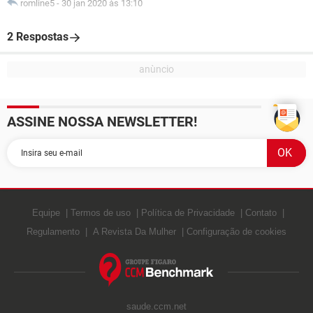
romline5
-
30 jan 2020 às 13:10
2 Respostas
ASSINE NOSSA NEWSLETTER!
Equipe
Termos de uso
Política de Privacidade
Contato
Regulamento
A Revista Da Mulher
Configuração de cookies
saude.ccm.net