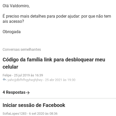
Olá Valdomiro,
É preciso mais detalhes para poder ajudar: por que não tem
ais acesso?
Obrogada
Conversas semelhantes
Código da família link para desbloquear meu
celular
Felipe
-
25 jul 2019 às 16:39
yahcjjdbfhfhgyheghjhey
-
25 abr 2021 às 19:30
4 Respostas
Iniciar sessão de Facebook
SofiaLopes1283
-
6 set 2020 às 08:36