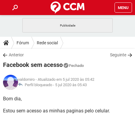
MENU
INÍCIO
JOGOS
WHATSAPP
DICAS
Fórum
Rede social
CELULAR
FACEBOOK
JOGOS
WHATSAPP
DOWNLOADS
Anterior
Seguinte
OUTLOOK
EXCEL
CELULAR
FACEBOOK
Facebook sem acesso
INSTAGRAM
JOGOS
GMAIL
WHATSAPP
Fechado
FÓRUM
OUTLOOK
EXCEL
GUIA DE COMPRAS
CELULAR
FACEBOOK
valdomiro
- Atualizado em 5 jul 2020 às 05:42
INSTAGRAM
JOGOS
GMAIL
WHATSAPP
GLOSSÁRIO
Perfil bloqueado -
5 jul 2020 às 05:43
OUTLOOK
EXCEL
GUIA DE COMPRAS
CELULAR
FACEBOOK
INSTAGRAM
JOGOS
GMAIL
WHATSAPP
Bom dia,
OUTLOOK
EXCEL
GUIA DE COMPRAS
CELULAR
FACEBOOK
Estou sem acesso as minhas paginas pelo celular.
INSTAGRAM
GMAIL
OUTLOOK
EXCEL
GUIA DE COMPRAS
INSTAGRAM
GMAIL