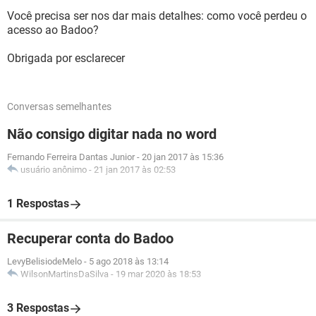
Você precisa ser nos dar mais detalhes: como você perdeu o
acesso ao Badoo?
Obrigada por esclarecer
Conversas semelhantes
Não consigo digitar nada no word
Fernando Ferreira Dantas Junior
-
20 jan 2017 às 15:36
usuário anônimo
-
21 jan 2017 às 02:53
1 Respostas
Recuperar conta do Badoo
LevyBelisiodeMelo
-
5 ago 2018 às 13:14
WilsonMartinsDaSilva
-
19 mar 2020 às 18:53
3 Respostas