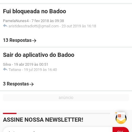
Fui bloqueada no Badoo
PamelaNunes4
-
7 fev 2018 às 09:38
aristidesstradiotti@gmail.com
-
23 out 2019 às 16:18
13 Respostas
Sair do aplicativo do Badoo
Silva
-
19 abr 2019 às 00:51
Tatiana
-
19 jul 2019 às 16:40
3 Respostas
ASSINE NOSSA NEWSLETTER!