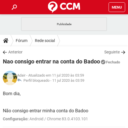
MENU
INÍCIO
JOGOS
WHATSAPP
DICAS
Fórum
Rede social
CELULAR
FACEBOOK
JOGOS
WHATSAPP
DOWNLOADS
Anterior
Seguinte
OUTLOOK
EXCEL
CELULAR
FACEBOOK
Nao consigo entrar na conta do Badoo
INSTAGRAM
JOGOS
GMAIL
WHATSAPP
Fechado
FÓRUM
OUTLOOK
EXCEL
GUIA DE COMPRAS
CELULAR
FACEBOOK
Adair
- Atualizado em 11 jul 2020 às 03:59
INSTAGRAM
JOGOS
GMAIL
WHATSAPP
GLOSSÁRIO
Perfil bloqueado -
11 jul 2020 às 03:59
OUTLOOK
EXCEL
GUIA DE COMPRAS
CELULAR
FACEBOOK
INSTAGRAM
JOGOS
GMAIL
WHATSAPP
Bom dia,
OUTLOOK
EXCEL
GUIA DE COMPRAS
CELULAR
FACEBOOK
INSTAGRAM
GMAIL
Não consigo entrar minha conta do Badoo
OUTLOOK
EXCEL
GUIA DE COMPRAS
Configuração:
Android / Chrome 83.0.4103.101
INSTAGRAM
GMAIL