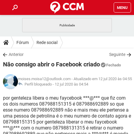
MENU
INÍCIO
JOGOS
WHATSAPP
DICAS
Fórum
Rede social
CELULAR
FACEBOOK
JOGOS
WHATSAPP
DOWNLOADS
Anterior
Seguinte
OUTLOOK
EXCEL
CELULAR
FACEBOOK
Não consigo abrir o Facebook criado
INSTAGRAM
JOGOS
GMAIL
WHATSAPP
Fechado
FÓRUM
OUTLOOK
EXCEL
GUIA DE COMPRAS
CELULAR
FACEBOOK
moises.moisa12@outlook.com
- Atualizado em 12 jul 2020 às 04:55
INSTAGRAM
JOGOS
GMAIL
WHATSAPP
GLOSSÁRIO
Perfil bloqueado -
12 jul 2020 às 04:54
OUTLOOK
EXCEL
GUIA DE COMPRAS
CELULAR
FACEBOOK
INSTAGRAM
JOGOS
GMAIL
WHATSAPP
por genteleza libera o meu faycebook ***@*** que fiz com
OUTLOOK
EXCEL
os dois numeros 087988151315 é 087988692889 so que
GUIA DE COMPRAS
CELULAR
FACEBOOK
esse numero 087988692889 não e mais meu ele pertense a
INSTAGRAM
GMAIL
uma pessoa de petrolina é o meu numero de contato agora e
OUTLOOK
EXCEL
GUIA DE COMPRAS
087988151315 por genteleza liberar o meu faycebook
INSTAGRAM
GMAIL
***@*** com o numero 087988131315 é retirar o numero
087988692889 que não pertensse mais a ***@*** é manda