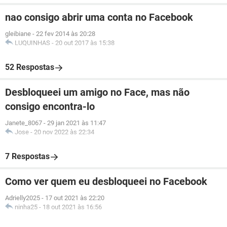
nao consigo abrir uma conta no Facebook
gleibiane
-
22 fev 2014 às 20:28
LUQUINHAS
-
20 out 2017 às 15:38
52 Respostas
Desbloqueei um amigo no Face, mas não
consigo encontra-lo
Janete_8067
-
29 jan 2021 às 11:47
Jose
-
20 nov 2022 às 22:34
7 Respostas
Como ver quem eu desbloqueei no Facebook
Adrielly2025
-
17 out 2021 às 22:20
ninha25
-
18 out 2021 às 16:56