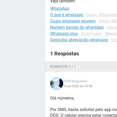
Veja também:
WhatsApp
O que é whatsapp
-
Dicas -WhatsAp
Quais whatsapp existem
-
Dicas -W
Numero banido do whatsapp
-
Dica
Whatsapp plus
-
Downloads - Mensa
Desculpa abreviação whatsapp
-
Dic
1 Respostas
RESPOSTA 1 / 1
Perfil bloqueado
16 jul 2020 às 03:59
Olá números,
Por SMS, basta solicitar pelo app n
DDD. O celular precisa estar conecta