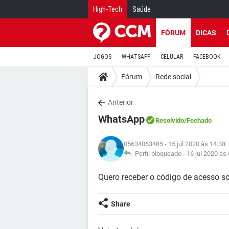
High-Tech
Saúde
FÓRUM
DICAS
JOGOS
WHATSAPP
CELULAR
FACEBOOK
Fórum
Rede social
Anterior
WhatsApp
Resolvido
/Fechado
05634063485
- 15 jul 2020 às 14:38
Perfil bloqueado -
16 jul 2020 às
Quero receber o código de acesso s
Share