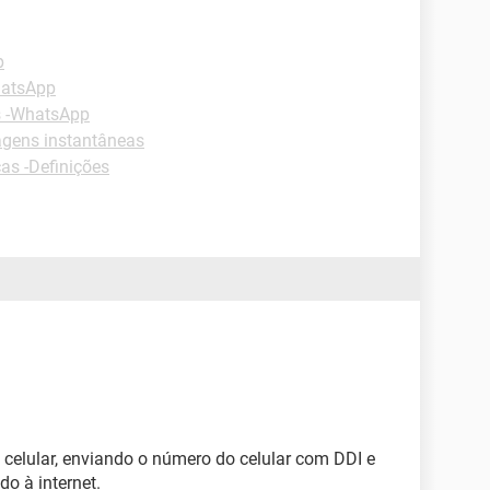
p
hatsApp
s -WhatsApp
gens instantâneas
as -Definições
o celular, enviando o número do celular com DDI e
do à internet.