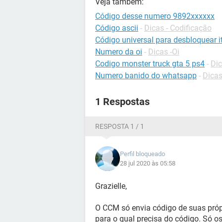
Veja também:
Código desse numero 9892xxxxxx
Código ascii
-
Dicas - Codificação
Código universal para desbloquear it
Numero da oi
-
Dicas -Oi
Codigo monster truck gta 5 ps4
-
Dic
Numero banido do whatsapp
-
Dica
1 Respostas
RESPOSTA 1 / 1
Perfil bloqueado
28 jul 2020 às 05:58
Grazielle,
O CCM só envia código de suas própr
para o qual precisa do código. Só 