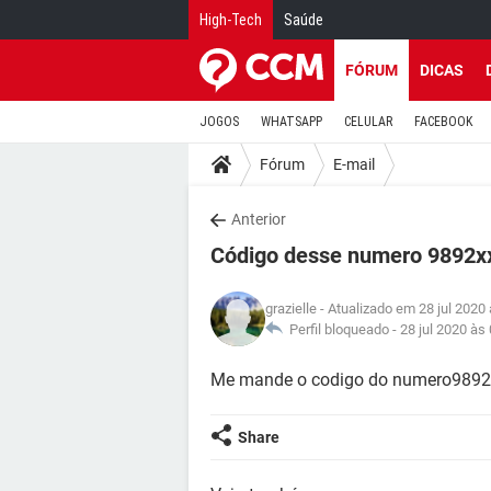
High-Tech
Saúde
FÓRUM
DICAS
JOGOS
WHATSAPP
CELULAR
FACEBOOK
Fórum
E-mail
Anterior
Código desse numero 9892x
grazielle
- Atualizado em 28 jul 2020
Perfil bloqueado -
28 jul 2020 às
Me mande o codigo do numero9892
Share