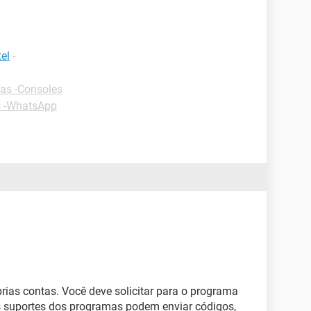
el
-
as -Consoles
s -WhatsApp
ias contas. Você deve solicitar para o programa
os suportes dos programas podem enviar códigos,