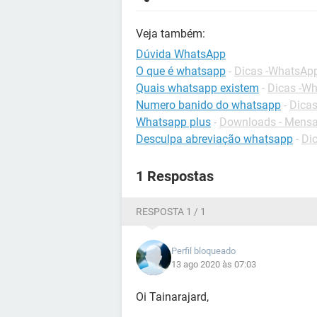
Veja também:
Dúvida WhatsApp
O que é whatsapp
-
Dicas -WhatsAp
Quais whatsapp existem
-
Dicas -W
Numero banido do whatsapp
-
Dica
Whatsapp plus
-
Downloads - Mensa
Desculpa abreviação whatsapp
-
Dic
1 Respostas
RESPOSTA 1 / 1
Perfil bloqueado
13 ago 2020 às 07:03
Oi Tainarajard,