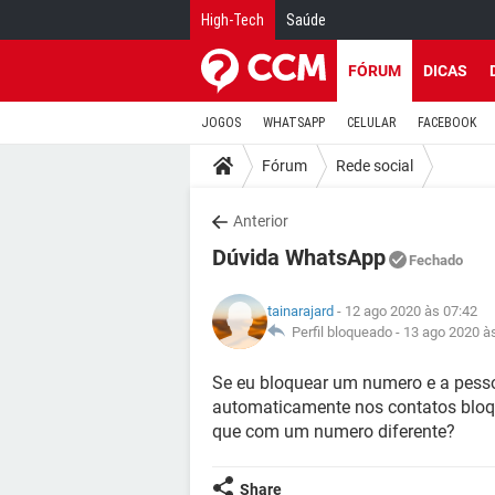
High-Tech
Saúde
FÓRUM
DICAS
JOGOS
WHATSAPP
CELULAR
FACEBOOK
Fórum
Rede social
Anterior
Dúvida WhatsApp
Fechado
tainarajard
- 12 ago 2020 às 07:42
Perfil bloqueado -
13 ago 2020 à
Se eu bloquear um numero e a pes
automaticamente nos contatos blo
que com um numero diferente?
Share