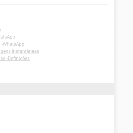
p
hatsApp
s -WhatsApp
gens instantâneas
as -Definições