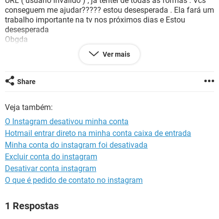
URL ( usuário inválido ) , já tentei de todas as formas . Vcs
GUIA DE COMPRAS
conseguem me ajudar????? estou desesperada . Ela fará um
trabalho importante na tv nos próximos dias e Estou
desesperada
Obgda
Ver mais
Configuração:
iPhone / Safari 13.1.2
Share
Veja também:
O Instagram desativou minha conta
Hotmail entrar direto na minha conta caixa de entrada
Minha conta do instagram foi desativada
Excluir conta do instagram
Desativar conta instagram
O que é pedido de contato no instagram
1 Respostas