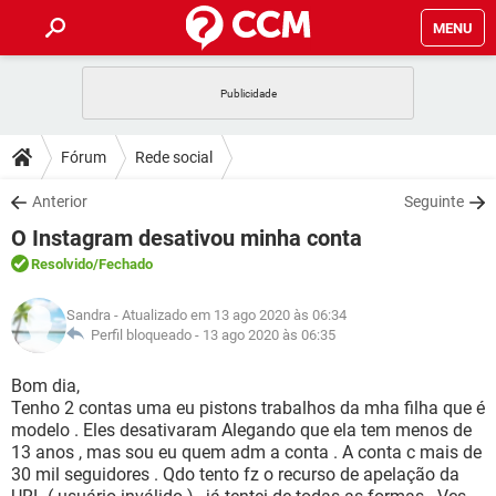
MENU
INÍCIO
JOGOS
WHATSAPP
DICAS
Fórum
Rede social
CELULAR
FACEBOOK
JOGOS
WHATSAPP
DOWNLOADS
Anterior
Seguinte
OUTLOOK
EXCEL
CELULAR
FACEBOOK
O Instagram desativou minha conta
INSTAGRAM
JOGOS
GMAIL
WHATSAPP
FÓRUM
OUTLOOK
EXCEL
Resolvido
/Fechado
GUIA DE COMPRAS
CELULAR
FACEBOOK
INSTAGRAM
JOGOS
GMAIL
WHATSAPP
GLOSSÁRIO
OUTLOOK
Sandra
- Atualizado em 13 ago 2020 às 06:34
EXCEL
GUIA DE COMPRAS
CELULAR
FACEBOOK
Perfil bloqueado -
13 ago 2020 às 06:35
INSTAGRAM
JOGOS
GMAIL
WHATSAPP
OUTLOOK
EXCEL
Bom dia,
GUIA DE COMPRAS
CELULAR
FACEBOOK
Tenho 2 contas uma eu pistons trabalhos da mha filha que é
INSTAGRAM
GMAIL
modelo . Eles desativaram Alegando que ela tem menos de
OUTLOOK
EXCEL
GUIA DE COMPRAS
13 anos , mas sou eu quem adm a conta . A conta c mais de
INSTAGRAM
GMAIL
30 mil seguidores . Qdo tento fz o recurso de apelação da