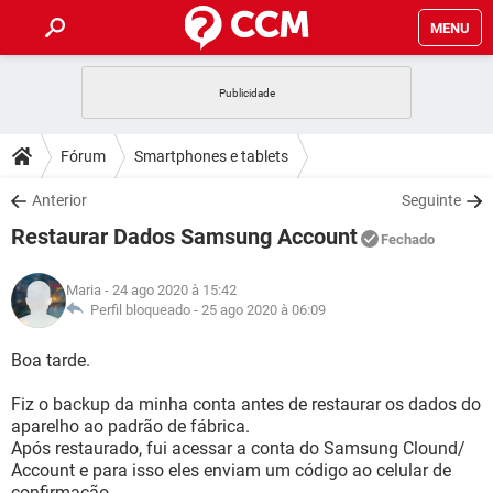
MENU
INÍCIO
JOGOS
WHATSAPP
DICAS
Fórum
Smartphones e tablets
CELULAR
FACEBOOK
JOGOS
WHATSAPP
DOWNLOADS
Anterior
Seguinte
OUTLOOK
EXCEL
CELULAR
FACEBOOK
Restaurar Dados Samsung Account
INSTAGRAM
JOGOS
GMAIL
WHATSAPP
Fechado
FÓRUM
OUTLOOK
EXCEL
GUIA DE COMPRAS
CELULAR
FACEBOOK
Maria
- 24 ago 2020 à 15:42
INSTAGRAM
JOGOS
GMAIL
WHATSAPP
GLOSSÁRIO
Perfil bloqueado -
25 ago 2020 à 06:09
OUTLOOK
EXCEL
GUIA DE COMPRAS
CELULAR
FACEBOOK
INSTAGRAM
JOGOS
GMAIL
WHATSAPP
Boa tarde.
OUTLOOK
EXCEL
GUIA DE COMPRAS
CELULAR
FACEBOOK
Fiz o backup da minha conta antes de restaurar os dados do
INSTAGRAM
GMAIL
aparelho ao padrão de fábrica.
OUTLOOK
EXCEL
GUIA DE COMPRAS
Após restaurado, fui acessar a conta do Samsung Clound/
INSTAGRAM
GMAIL
Account e para isso eles enviam um código ao celular de
confirmação.