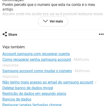
GUIA DE COMPRAS
Porém percebi que o numero que esta na conta é o meu
antigo.
Alguém pode me ajudar pra ver se é possivel restaurar esses
dados sem ter que mandar esse código, ou se tem como
Ver mais
atualizar o telefone da conta??
Att.
Share
Veja também:
Account.samsung.com recuperar cuenta
Como recuperar senha samsung account
- Melhores
respostas
Samsung account como mudar o número
- Melhores
respostas
Não tenho mais acesso ao email do samsung account
✓
Deletar banco de dados mysql
Restrição de dados em segundo plano
Bancos de dados
Restaurar janelas fechadas chrome