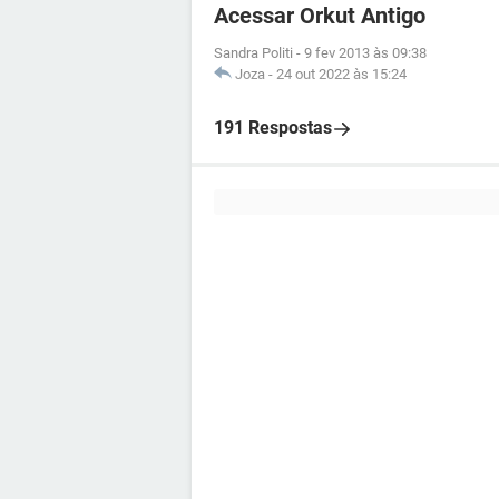
Acessar Orkut Antigo
Sandra Politi
-
9 fev 2013 às 09:38
Joza
-
24 out 2022 às 15:24
191 Respostas