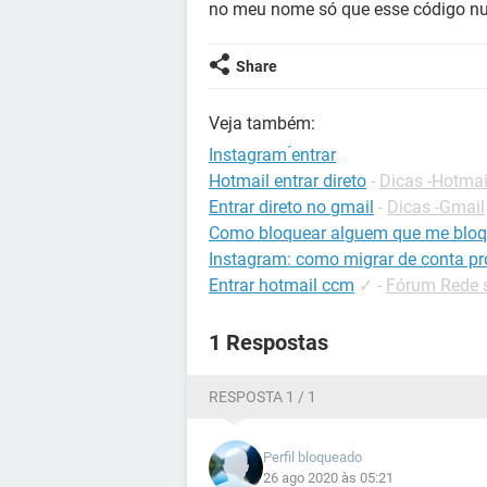
no meu nome só que esse código nu
Share
Veja também:
Instagram ́entrar
Hotmail entrar direto
-
Dicas -Hotmai
Entrar direto no gmail
-
Dicas -Gmail
Como bloquear alguem que me bloq
Instagram: como migrar de conta pr
Entrar hotmail ccm
✓
-
Fórum Rede s
1 Respostas
RESPOSTA 1 / 1
Perfil bloqueado
26 ago 2020 às 05:21