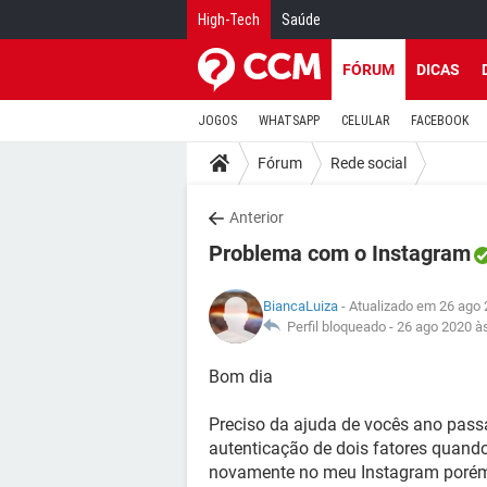
High-Tech
Saúde
FÓRUM
DICAS
JOGOS
WHATSAPP
CELULAR
FACEBOOK
Fórum
Rede social
Anterior
Problema com o Instagram
BiancaLuiza
- Atualizado em 26 ago 
Perfil bloqueado -
26 ago 2020 à
Bom dia
Preciso da ajuda de vocês ano pass
autenticação de dois fatores quando 
novamente no meu Instagram porém