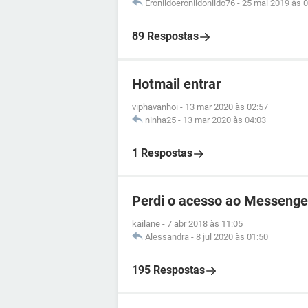
Eronildoeronildonildo76
-
25 mai 2019 às 0
89 Respostas
Hotmail entrar
viphavanhoi
-
13 mar 2020 às 02:57
ninha25
-
13 mar 2020 às 04:03
1 Respostas
Perdi o acesso ao Messenge
kailane
-
7 abr 2018 às 11:05
Alessandra
-
8 jul 2020 às 01:50
195 Respostas