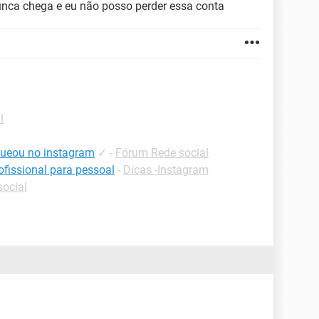
nca chega e eu não posso perder essa conta
l
ueou no instagram
✓
-
Fórum Rede social
ofissional para pessoal
-
Dicas -Instagram
ocial