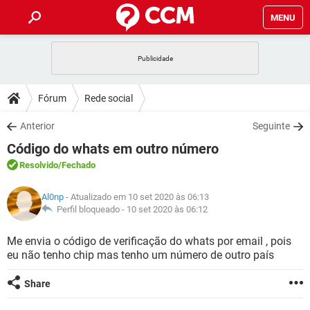
MENU
INÍCIO
JOGOS
WHATSAPP
DICAS
Fórum
Rede social
CELULAR
FACEBOOK
JOGOS
WHATSAPP
DOWNLOADS
Anterior
Seguinte
OUTLOOK
EXCEL
CELULAR
FACEBOOK
Código do whats em outro número
INSTAGRAM
JOGOS
GMAIL
WHATSAPP
FÓRUM
OUTLOOK
EXCEL
Resolvido
/Fechado
GUIA DE COMPRAS
CELULAR
FACEBOOK
INSTAGRAM
JOGOS
GMAIL
WHATSAPP
GLOSSÁRIO
OUTLOOK
Al0np
- Atualizado em 10 set 2020 às 06:13
EXCEL
GUIA DE COMPRAS
CELULAR
FACEBOOK
Perfil bloqueado -
10 set 2020 às 06:12
INSTAGRAM
JOGOS
GMAIL
WHATSAPP
OUTLOOK
EXCEL
Me envia o código de verificação do whats por email , pois
GUIA DE COMPRAS
CELULAR
FACEBOOK
eu não tenho chip mas tenho um número de outro país
INSTAGRAM
GMAIL
OUTLOOK
EXCEL
GUIA DE COMPRAS
Share
INSTAGRAM
GMAIL