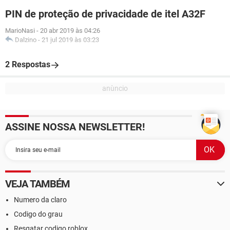
PIN de proteção de privacidade de itel A32F
MarioNasi
-
20 abr 2019 às 04:26
Dalzino
-
21 jul 2019 às 03:23
2 Respostas
ASSINE NOSSA NEWSLETTER!
VEJA TAMBÉM
Numero da claro
Codigo do grau
Resgatar codigo roblox