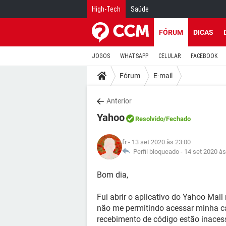
High-Tech
Saúde
FÓRUM
DICAS
JOGOS
WHATSAPP
CELULAR
FACEBOOK
Fórum
E-mail
Anterior
Yahoo
Resolvido
/Fechado
fr
- 13 set 2020 às 23:00
Perfil bloqueado -
14 set 2020 às
Bom dia,
Fui abrir o aplicativo do Yahoo Mail 
não me permitindo acessar minha ca
recebimento de código estão inacess