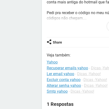
conta mais antiga do hotmail que f
Pedi pra receber o código no meu n
códigos não chegam....
Pra acessar a conta pelo navegador e
e ai fiquei amarrada.
Share
Não consigo encontrar central de aj
Veja também:
O que faço?
Yahoo
Grata
Recuperar emails yahoo
-
Dicas -Ya
Ler email yahoo
-
Dicas -Yahoo!
Excluir conta yahoo
-
Dicas -Yahoo!
Alterar senha yahoo
-
Dicas -Yahoo!
Configuração:
Android / Chrome 85.0.4
Smtp yahoo
-
Dicas -Yahoo!
1 Respostas