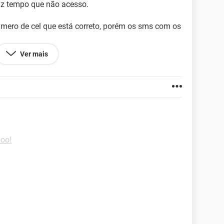
az tempo que não acesso.
úmero de cel que está correto, porém os sms com os
Ver mais
le nao permite pq preciso autorizar pelo aplicativo
uda do yahoo, so ajuda pronta
hoo!
183.101