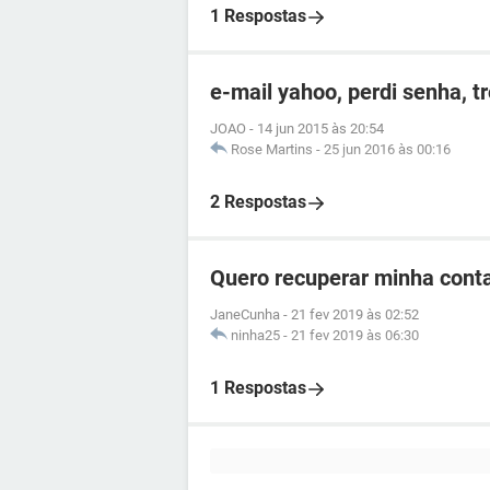
1 Respostas
e-mail yahoo, perdi senha, t
JOAO
-
14 jun 2015 às 20:54
Rose Martins
-
25 jun 2016 às 00:16
2 Respostas
Quero recuperar minha cont
JaneCunha
-
21 fev 2019 às 02:52
ninha25
-
21 fev 2019 às 06:30
1 Respostas