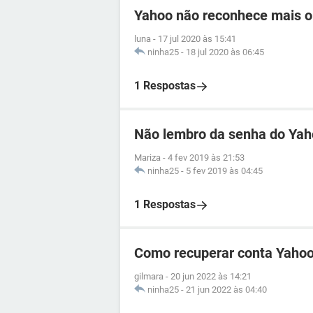
Yahoo não reconhece mais o
luna
-
17 jul 2020 às 15:41
ninha25
-
18 jul 2020 às 06:45
1 Respostas
Não lembro da senha do Ya
Mariza
-
4 fev 2019 às 21:53
ninha25
-
5 fev 2019 às 04:45
1 Respostas
Como recuperar conta Yahoo
gilmara
-
20 jun 2022 às 14:21
ninha25
-
21 jun 2022 às 04:40