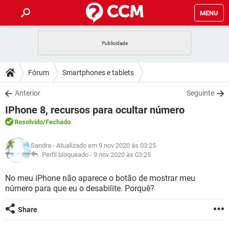
MENU
INÍCIO
JOGOS
WHATSAPP
DICAS
Fórum
Smartphones e tablets
CELULAR
FACEBOOK
JOGOS
WHATSAPP
DOWNLOADS
Anterior
Seguinte
OUTLOOK
EXCEL
CELULAR
FACEBOOK
IPhone 8, recursos para ocultar número
INSTAGRAM
JOGOS
GMAIL
WHATSAPP
FÓRUM
OUTLOOK
EXCEL
Resolvido
/Fechado
GUIA DE COMPRAS
CELULAR
FACEBOOK
INSTAGRAM
JOGOS
GMAIL
WHATSAPP
GLOSSÁRIO
OUTLOOK
Sandra
- Atualizado em 9 nov 2020 às 03:25
EXCEL
GUIA DE COMPRAS
CELULAR
FACEBOOK
Perfil bloqueado -
9 nov 2020 às 03:25
INSTAGRAM
JOGOS
GMAIL
WHATSAPP
OUTLOOK
EXCEL
No meu iPhone não aparece o botão de mostrar meu
GUIA DE COMPRAS
CELULAR
FACEBOOK
número para que eu o desabilite. Porquê?
INSTAGRAM
GMAIL
OUTLOOK
EXCEL
GUIA DE COMPRAS
Share
INSTAGRAM
GMAIL