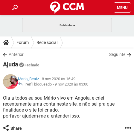
MENU
INÍCIO
JOGOS
WHATSAPP
DICAS
Fórum
Rede social
CELULAR
FACEBOOK
JOGOS
WHATSAPP
DOWNLOADS
Anterior
Seguinte
OUTLOOK
EXCEL
CELULAR
FACEBOOK
Ajuda
INSTAGRAM
JOGOS
GMAIL
WHATSAPP
Fechado
FÓRUM
OUTLOOK
EXCEL
GUIA DE COMPRAS
CELULAR
FACEBOOK
Mario_Beatz
- 8 nov 2020 às 16:49
INSTAGRAM
JOGOS
GMAIL
WHATSAPP
GLOSSÁRIO
Perfil bloqueado -
9 nov 2020 às 03:00
OUTLOOK
EXCEL
GUIA DE COMPRAS
CELULAR
FACEBOOK
INSTAGRAM
JOGOS
GMAIL
WHATSAPP
Ola a todos eu sou Mário vivo em Angola, e criei
OUTLOOK
EXCEL
recentemente uma conta neste site, e não sei pra que
GUIA DE COMPRAS
CELULAR
FACEBOOK
finalidade o site foi criado.
INSTAGRAM
GMAIL
porfavor ajudem-me a entender isso.
OUTLOOK
EXCEL
GUIA DE COMPRAS
INSTAGRAM
GMAIL
Share