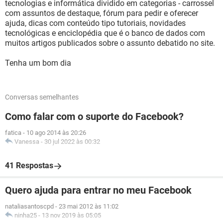
tecnologias e informática dividido em categorias - carrossel
com assuntos de destaque, fórum para pedir e oferecer
ajuda, dicas com conteúdo tipo tutoriais, novidades
tecnológicas e enciclopédia que é o banco de dados com
muitos artigos publicados sobre o assunto debatido no site.
Tenha um bom dia
Conversas semelhantes
Como falar com o suporte do Facebook?
fatica
-
10 ago 2014 às 20:26
Vanessa
-
30 jul 2022 às 00:32
41 Respostas
Quero ajuda para entrar no meu Facebook
nataliasantoscpd
-
23 mai 2012 às 11:02
ninha25
-
13 nov 2019 às 05:05