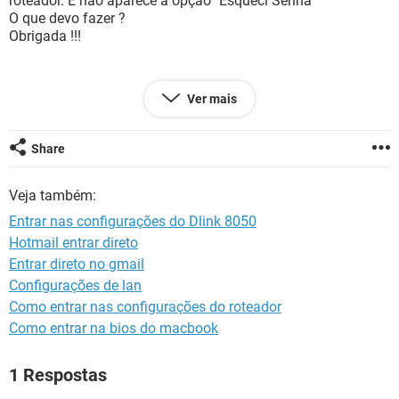
roteador. E nao aparece a opção "Esqueci Senha"
GUIA DE COMPRAS
O que devo fazer ?
Obrigada !!!
Ver mais
Configuração:
Windows / Edge 86.0.622.69
Share
Veja também:
Entrar nas configurações do Dlink 8050
Hotmail entrar direto
Entrar direto no gmail
Configurações de lan
Como entrar nas configurações do roteador
Como entrar na bios do macbook
1 Respostas