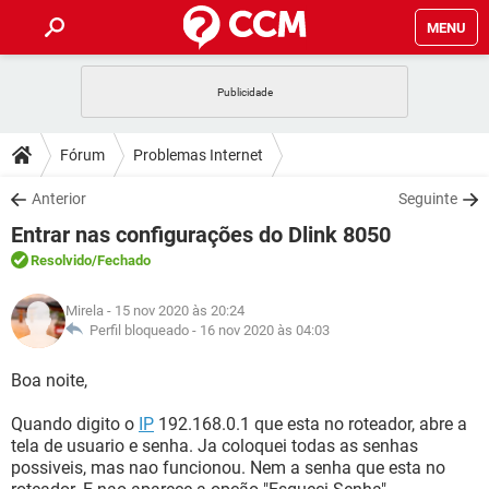
MENU
INÍCIO
JOGOS
WHATSAPP
DICAS
Fórum
Problemas Internet
CELULAR
FACEBOOK
JOGOS
WHATSAPP
DOWNLOADS
Anterior
Seguinte
OUTLOOK
EXCEL
CELULAR
FACEBOOK
Entrar nas configurações do Dlink 8050
INSTAGRAM
JOGOS
GMAIL
WHATSAPP
FÓRUM
OUTLOOK
EXCEL
Resolvido
/Fechado
GUIA DE COMPRAS
CELULAR
FACEBOOK
INSTAGRAM
JOGOS
GMAIL
WHATSAPP
GLOSSÁRIO
OUTLOOK
Mirela
- 15 nov 2020 às 20:24
EXCEL
GUIA DE COMPRAS
CELULAR
FACEBOOK
Perfil bloqueado -
16 nov 2020 às 04:03
INSTAGRAM
JOGOS
GMAIL
WHATSAPP
OUTLOOK
EXCEL
Boa noite,
GUIA DE COMPRAS
CELULAR
FACEBOOK
INSTAGRAM
GMAIL
Quando digito o
OUTLOOK
IP
192.168.0.1 que esta no roteador, abre a
EXCEL
GUIA DE COMPRAS
tela de usuario e senha. Ja coloquei todas as senhas
INSTAGRAM
GMAIL
possiveis, mas nao funcionou. Nem a senha que esta no