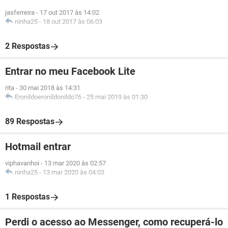
jasferreira
-
17 out 2017 às 14:02
ninha25
-
18 out 2017 às 06:03
2 Respostas
Entrar no meu Facebook Lite
rita
-
30 mai 2018 às 14:31
Eronildoeronildonildo76
-
25 mai 2019 às 01:30
89 Respostas
Hotmail entrar
viphavanhoi
-
13 mar 2020 às 02:57
ninha25
-
13 mar 2020 às 04:03
1 Respostas
Perdi o acesso ao Messenger, como recuperá-lo