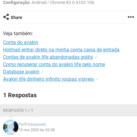
GUIA DE COMPRAS
Configuração:
Android / Chrome 83.0.4103.106
Share
Veja também:
Conta do avakin
Hotmail entrar direto na minha conta caixa de entrada
Contas de avakin life abandonadas grátis
✓
Como recuperar conta do avakin life pelo nome
Database avakin
✓
Avakin life dinheiro infinito roupas visíveis
✓
1 Respostas
RESPOSTA 1 / 1
Perfil bloqueado
19 nov 2020 às 03:38