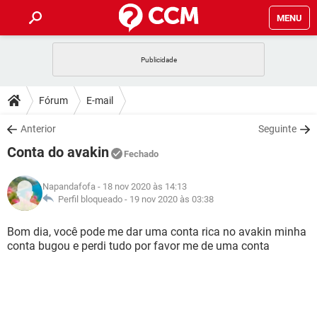
MENU
INÍCIO
JOGOS
WHATSAPP
DICAS
Fórum
E-mail
CELULAR
FACEBOOK
JOGOS
WHATSAPP
DOWNLOADS
Anterior
Seguinte
OUTLOOK
EXCEL
CELULAR
FACEBOOK
Conta do avakin
INSTAGRAM
JOGOS
GMAIL
WHATSAPP
Fechado
FÓRUM
OUTLOOK
EXCEL
GUIA DE COMPRAS
CELULAR
FACEBOOK
Napandafofa
- 18 nov 2020 às 14:13
INSTAGRAM
JOGOS
GMAIL
WHATSAPP
GLOSSÁRIO
Perfil bloqueado -
19 nov 2020 às 03:38
OUTLOOK
EXCEL
GUIA DE COMPRAS
CELULAR
FACEBOOK
INSTAGRAM
JOGOS
GMAIL
WHATSAPP
Bom dia, você pode me dar uma conta rica no avakin minha
OUTLOOK
EXCEL
conta bugou e perdi tudo por favor me de uma conta
GUIA DE COMPRAS
CELULAR
FACEBOOK
INSTAGRAM
GMAIL
OUTLOOK
EXCEL
GUIA DE COMPRAS
INSTAGRAM
GMAIL