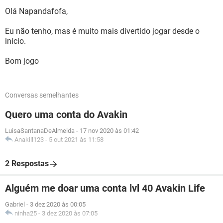
Olá Napandafofa,
Eu não tenho, mas é muito mais divertido jogar desde o
início.
Bom jogo
Conversas semelhantes
Quero uma conta do Avakin
LuisaSantanaDeAlmeida
-
17 nov 2020 às 01:42
Anakill123
-
5 out 2021 às 11:58
2 Respostas
Alguém me doar uma conta lvl 40 Avakin Life
Gabriel
-
3 dez 2020 às 00:05
ninha25
-
3 dez 2020 às 07:05