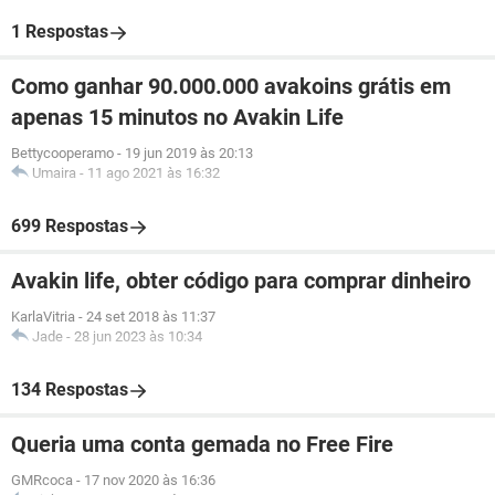
1 Respostas
Como ganhar 90.000.000 avakoins grátis em
apenas 15 minutos no Avakin Life
Bettycooperamo
-
19 jun 2019 às 20:13
Umaira
-
11 ago 2021 às 16:32
699 Respostas
Avakin life, obter código para comprar dinheiro
KarlaVitria
-
24 set 2018 às 11:37
Jade
-
28 jun 2023 às 10:34
134 Respostas
Queria uma conta gemada no Free Fire
GMRcoca
-
17 nov 2020 às 16:36