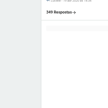
Luciele
-
19 abr 2020 às 14:34
349 Respostas