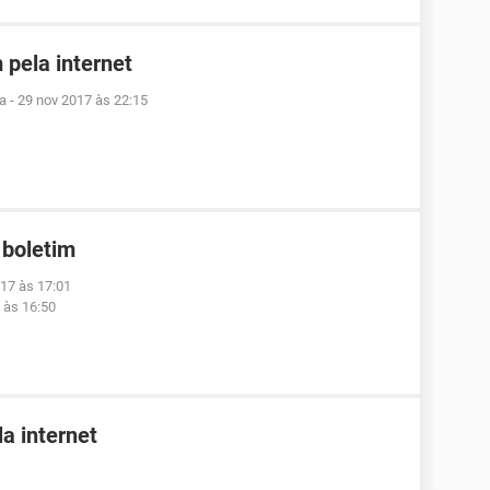
 pela internet
ra
-
29 nov 2017 às 22:15
 boletim
017 às 17:01
 às 16:50
a internet