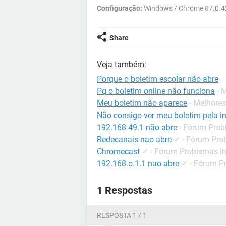
Configuração:
Windows / Chrome 87.0.4
Share
Veja também:
Porque o boletim escolar não abre
Pq o boletim online não funciona
- 
Meu boletim não aparece
- Melhores
Não consigo ver meu boletim pela in
192.168 49.1 não abre
-
Fórum Probl
Redecanais nao abre
✓
-
Fórum Prob
Chromecast
✓
-
Fórum Problemas In
192.168.o.1.1 nao abre
✓
-
Fórum Pr
1 Respostas
RESPOSTA 1 / 1