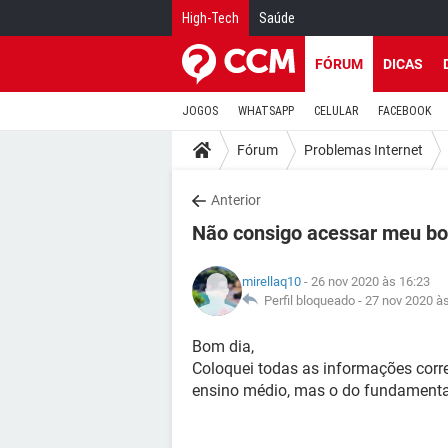
High-Tech
Saúde
FÓRUM
DICAS
JOGOS
WHATSAPP
CELULAR
FACEBOOK
Fórum
Problemas Internet
Anterior
Não consigo acessar meu bo
mirellaq10
- 26 nov 2020 às 16:23
Perfil bloqueado -
27 nov 2020 à
Bom dia,
Coloquei todas as informações corre
ensino médio, mas o do fundamental