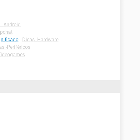
- Android
apchat
nificado
-
Dicas -Hardware
as -Periféricos
Videogames