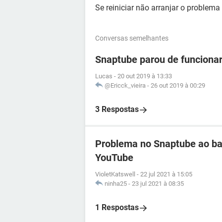
Se reiniciar não arranjar o problema
Conversas semelhantes
Snaptube parou de funciona
Lucas
-
20 out 2019 à 13:33
@Ericck_vieira
-
26 out 2019 à 00:29
3 Respostas
Problema no Snaptube ao ba
YouTube
VioletKatswell
-
22 jul 2021 à 15:05
ninha25
-
23 jul 2021 à 08:35
1 Respostas