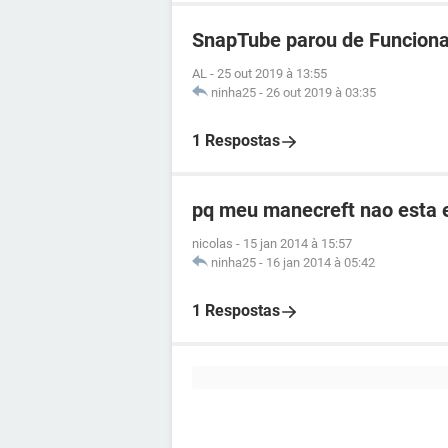
SnapTube parou de Funciona
AL
-
25 out 2019 à 13:55
ninha25
-
26 out 2019 à 03:35
1 Respostas
pq meu manecreft nao esta 
nicolas
-
15 jan 2014 à 15:57
ninha25
-
16 jan 2014 à 05:42
1 Respostas