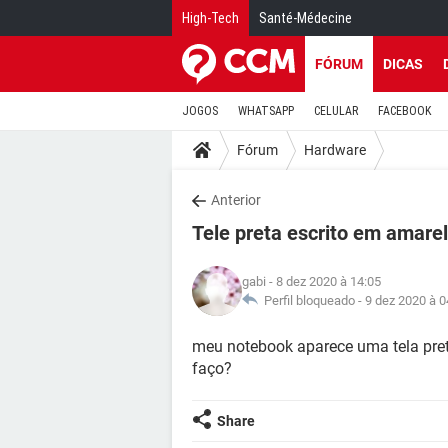
High-Tech
Santé-Médecine
FÓRUM
DICAS
JOGOS
WHATSAPP
CELULAR
FACEBOOK
Fórum
Hardware
Anterior
Tele preta escrito em amare
gabi
- 8 dez 2020 à 14:05
Perfil bloqueado -
9 dez 2020 à 0
meu notebook aparece uma tela pre
faço?
Share