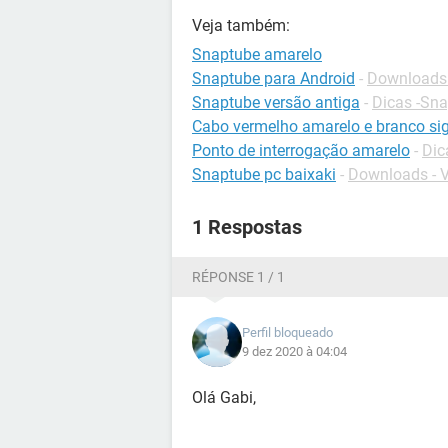
Veja também:
Snaptube amarelo
Snaptube para Android
-
Downloads 
Snaptube versão antiga
-
Dicas -Sn
Cabo vermelho amarelo e branco sig
Ponto de interrogação amarelo
-
Dic
Snaptube pc baixaki
-
Downloads - 
1 Respostas
RÉPONSE 1 / 1
Perfil bloqueado
9 dez 2020 à 04:04
Olá Gabi,