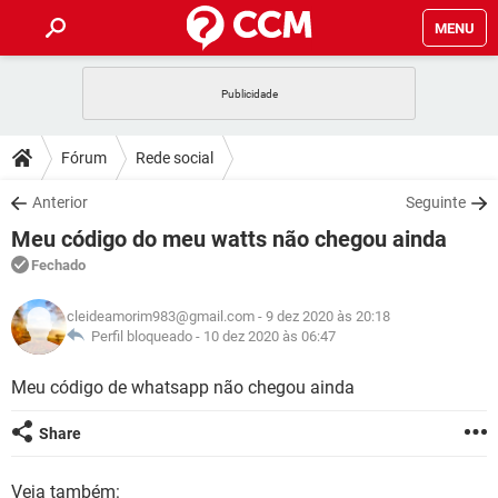
MENU
INÍCIO
JOGOS
WHATSAPP
DICAS
Fórum
Rede social
CELULAR
FACEBOOK
JOGOS
WHATSAPP
DOWNLOADS
Anterior
Seguinte
OUTLOOK
EXCEL
CELULAR
FACEBOOK
Meu código do meu watts não chegou ainda
INSTAGRAM
JOGOS
GMAIL
WHATSAPP
FÓRUM
OUTLOOK
EXCEL
Fechado
GUIA DE COMPRAS
CELULAR
FACEBOOK
INSTAGRAM
JOGOS
GMAIL
WHATSAPP
GLOSSÁRIO
OUTLOOK
cleideamorim983@gmail.com
- 9 dez 2020 às 20:18
EXCEL
GUIA DE COMPRAS
CELULAR
FACEBOOK
Perfil bloqueado -
10 dez 2020 às 06:47
INSTAGRAM
JOGOS
GMAIL
WHATSAPP
OUTLOOK
EXCEL
Meu código de whatsapp não chegou ainda
GUIA DE COMPRAS
CELULAR
FACEBOOK
INSTAGRAM
GMAIL
OUTLOOK
EXCEL
Share
GUIA DE COMPRAS
INSTAGRAM
GMAIL
Veja também: