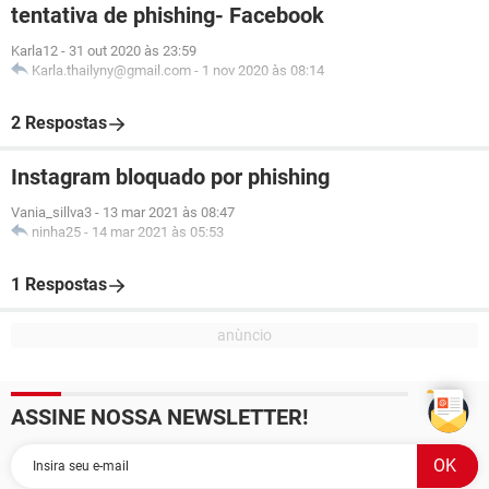
tentativa de phishing- Facebook
Karla12
-
31 out 2020 às 23:59
Karla.thailyny@gmail.com
-
1 nov 2020 às 08:14
2 Respostas
Instagram bloquado por phishing
Vania_sillva3
-
13 mar 2021 às 08:47
ninha25
-
14 mar 2021 às 05:53
1 Respostas
ASSINE NOSSA NEWSLETTER!