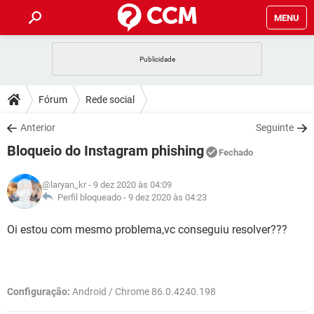
MENU
INÍCIO
JOGOS
WHATSAPP
DICAS
Fórum
Rede social
CELULAR
FACEBOOK
JOGOS
WHATSAPP
DOWNLOADS
Anterior
Seguinte
OUTLOOK
EXCEL
CELULAR
FACEBOOK
Bloqueio do Instagram phishing
INSTAGRAM
JOGOS
GMAIL
WHATSAPP
Fechado
FÓRUM
OUTLOOK
EXCEL
GUIA DE COMPRAS
CELULAR
FACEBOOK
@laryan_kr
- 9 dez 2020 às 04:09
INSTAGRAM
JOGOS
GMAIL
WHATSAPP
GLOSSÁRIO
Perfil bloqueado -
9 dez 2020 às 04:23
OUTLOOK
EXCEL
GUIA DE COMPRAS
CELULAR
FACEBOOK
INSTAGRAM
JOGOS
GMAIL
WHATSAPP
Oi estou com mesmo problema,vc conseguiu resolver???
OUTLOOK
EXCEL
GUIA DE COMPRAS
CELULAR
FACEBOOK
INSTAGRAM
GMAIL
OUTLOOK
EXCEL
GUIA DE COMPRAS
Configuração:
Android / Chrome 86.0.4240.198
INSTAGRAM
GMAIL