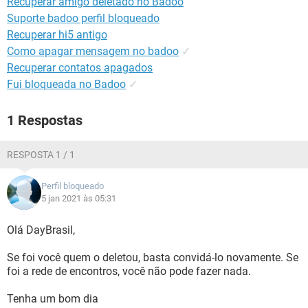
Recuperar amigo deletado no Badoo
GUIA DE COMPRAS
Suporte badoo perfil bloqueado
Recuperar hi5 antigo
Como apagar mensagem no badoo
✓
Recuperar contatos apagados
Fui bloqueada no Badoo
✓
1 Respostas
RESPOSTA 1 / 1
Perfil bloqueado
5 jan 2021 às 05:31
Olá DayBrasil,
Se foi você quem o deletou, basta convidá-lo novamente. Se
foi a rede de encontros, você não pode fazer nada.
Tenha um bom dia