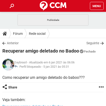
MENU
INÍCIO
JOGOS
WHATSAPP
DICAS
Fórum
Rede social
CELULAR
FACEBOOK
JOGOS
WHATSAPP
DOWNLOADS
Anterior
Seguinte
OUTLOOK
EXCEL
CELULAR
FACEBOOK
Recuperar amigo deletado no Badoo
INSTAGRAM
JOGOS
GMAIL
WHATSAPP
Fechado
FÓRUM
OUTLOOK
EXCEL
GUIA DE COMPRAS
CELULAR
FACEBOOK
Daybrasil
- Atualizado em 6 jan 2021 às 06:06
INSTAGRAM
JOGOS
GMAIL
WHATSAPP
GLOSSÁRIO
Perfil bloqueado -
5 jan 2021 às 05:31
OUTLOOK
EXCEL
GUIA DE COMPRAS
CELULAR
FACEBOOK
INSTAGRAM
JOGOS
GMAIL
WHATSAPP
Como recuperar um amigo deletado do baboo???
OUTLOOK
EXCEL
GUIA DE COMPRAS
CELULAR
FACEBOOK
Share
INSTAGRAM
GMAIL
OUTLOOK
EXCEL
GUIA DE COMPRAS
Veja também:
INSTAGRAM
GMAIL