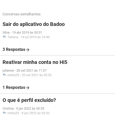
Conversas semelhantes
Sair do aplicativo do Badoo
Silva
-
19 abr 2019 às 00:51
Tatiana
-
19 jul 2019 às 16:40
3 Respostas
Reativar minha conta no Hi5
julianne
-
28 set 2021 às 11:37
ninha25
-
29 set 2021 às 05:52
1 Respostas
O que é perfil excluído?
Cristina
-
9 jan 2022 às 00:35
ninha25
-
9 jan 2022 às 03:32