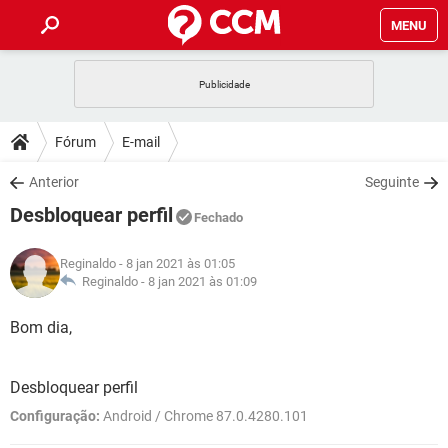
MENU
INÍCIO
JOGOS
WHATSAPP
DICAS
Fórum
E-mail
CELULAR
FACEBOOK
JOGOS
WHATSAPP
DOWNLOADS
Anterior
Seguinte
OUTLOOK
EXCEL
CELULAR
FACEBOOK
Desbloquear perfil
INSTAGRAM
JOGOS
GMAIL
WHATSAPP
Fechado
FÓRUM
OUTLOOK
EXCEL
GUIA DE COMPRAS
CELULAR
FACEBOOK
Reginaldo
- 8 jan 2021 às 01:05
INSTAGRAM
JOGOS
GMAIL
WHATSAPP
GLOSSÁRIO
Reginaldo -
8 jan 2021 às 01:09
OUTLOOK
EXCEL
GUIA DE COMPRAS
CELULAR
FACEBOOK
INSTAGRAM
JOGOS
GMAIL
WHATSAPP
Bom dia,
OUTLOOK
EXCEL
GUIA DE COMPRAS
CELULAR
FACEBOOK
INSTAGRAM
GMAIL
Desbloquear perfil
OUTLOOK
EXCEL
GUIA DE COMPRAS
Configuração:
Android / Chrome 87.0.4280.101
INSTAGRAM
GMAIL