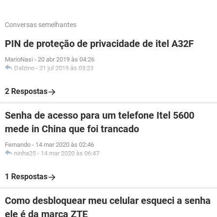
Conversas semelhantes
PIN de proteção de privacidade de itel A32F
MarioNasi
-
20 abr 2019 às 04:26
Dalzino
-
21 jul 2019 às 03:23
2 Respostas
Senha de acesso para um telefone Itel 5600
mede in China que foi trancado
Fernando
-
14 mar 2020 às 02:46
ninha25
-
14 mar 2020 às 06:47
1 Respostas
Como desbloquear meu celular esqueci a senha
ele é da marca ZTE