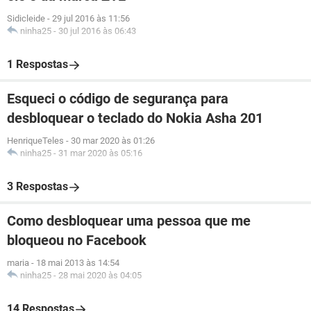
Sidicleide
-
29 jul 2016 às 11:56
ninha25
-
30 jul 2016 às 06:43
1 Respostas
Esqueci o código de segurança para
desbloquear o teclado do Nokia Asha 201
HenriqueTeles
-
30 mar 2020 às 01:26
ninha25
-
31 mar 2020 às 05:16
3 Respostas
Como desbloquear uma pessoa que me
bloqueou no Facebook
maria
-
18 mai 2013 às 14:54
ninha25
-
28 mai 2020 às 04:05
14 Respostas