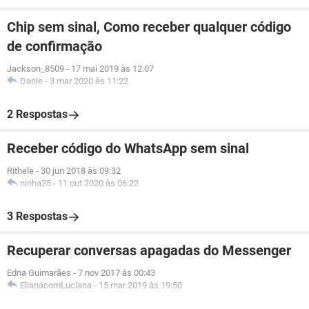
Chip sem sinal, Como receber qualquer código
de confirmação
Jackson_8509
-
17 mai 2019 às 12:07
Danie
-
3 mar 2020 às 11:22
2 Respostas
Receber código do WhatsApp sem sinal
Rithele
-
30 jun 2018 às 09:32
ninha25
-
11 out 2020 às 06:22
3 Respostas
Recuperar conversas apagadas do Messenger
Edna Guimarães
-
7 nov 2017 às 00:43
ElianacomLuciana
-
15 mar 2019 às 19:50