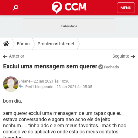
MENU
INÍCIO
JOGOS
WHATSAPP
DICAS
Fórum
Problemas Internet
CELULAR
FACEBOOK
JOGOS
WHATSAPP
DOWNLOADS
Anterior
Seguinte
OUTLOOK
EXCEL
CELULAR
FACEBOOK
Exclui uma mensagem sem querer
INSTAGRAM
JOGOS
GMAIL
WHATSAPP
Fechado
FÓRUM
OUTLOOK
EXCEL
GUIA DE COMPRAS
CELULAR
FACEBOOK
viviane
- 22 jan 2021 às 10:36
INSTAGRAM
JOGOS
GMAIL
WHATSAPP
GLOSSÁRIO
Perfil bloqueado -
23 jan 2021 às 05:05
OUTLOOK
EXCEL
GUIA DE COMPRAS
CELULAR
FACEBOOK
INSTAGRAM
JOGOS
GMAIL
WHATSAPP
bom dia,
OUTLOOK
EXCEL
GUIA DE COMPRAS
CELULAR
FACEBOOK
sem querer exclui uma mensagem de um rapaz que eu
INSTAGRAM
GMAIL
estava conversando e agora nao acho ele de jeito
OUTLOOK
EXCEL
GUIA DE COMPRAS
nenhum..... tinha adc ele em meus favoritos...mas tb nao
INSTAGRAM
GMAIL
consigo ve no aplicativo onde esta os meus contatos
favoritos.