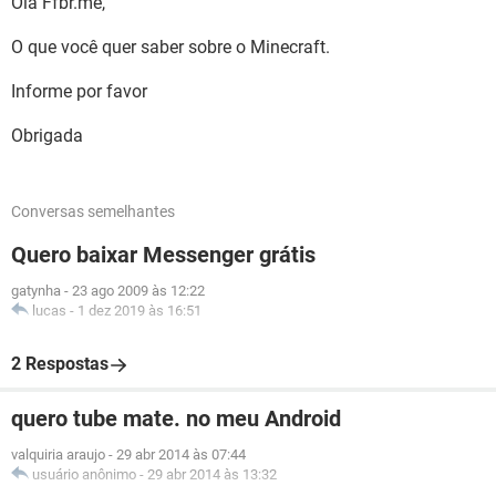
Olá Ffbr.me,
O que você quer saber sobre o Minecraft.
Informe por favor
Obrigada
Conversas semelhantes
Quero baixar Messenger grátis
gatynha
-
23 ago 2009 às 12:22
lucas
-
1 dez 2019 às 16:51
2 Respostas
quero tube mate. no meu Android
valquiria araujo
-
29 abr 2014 às 07:44
usuário anônimo
-
29 abr 2014 às 13:32