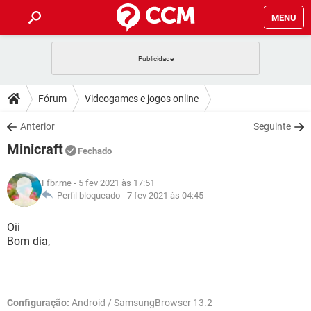
MENU
INÍCIO
JOGOS
WHATSAPP
DICAS
Fórum
Videogames e jogos online
CELULAR
FACEBOOK
JOGOS
WHATSAPP
DOWNLOADS
Anterior
Seguinte
OUTLOOK
EXCEL
CELULAR
FACEBOOK
Minicraft
INSTAGRAM
JOGOS
GMAIL
WHATSAPP
Fechado
FÓRUM
OUTLOOK
EXCEL
GUIA DE COMPRAS
CELULAR
FACEBOOK
Ffbr.me
- 5 fev 2021 às 17:51
INSTAGRAM
JOGOS
GMAIL
WHATSAPP
GLOSSÁRIO
Perfil bloqueado -
7 fev 2021 às 04:45
OUTLOOK
EXCEL
GUIA DE COMPRAS
CELULAR
FACEBOOK
INSTAGRAM
JOGOS
GMAIL
WHATSAPP
Oii
OUTLOOK
EXCEL
Bom dia,
GUIA DE COMPRAS
CELULAR
FACEBOOK
INSTAGRAM
GMAIL
OUTLOOK
EXCEL
GUIA DE COMPRAS
INSTAGRAM
GMAIL
Configuração:
Android / SamsungBrowser 13.2