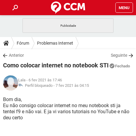
MENU
INÍCIO
JOGOS
WHATSAPP
DICAS
Fórum
Problemas Internet
CELULAR
FACEBOOK
JOGOS
WHATSAPP
DOWNLOADS
Anterior
Seguinte
OUTLOOK
EXCEL
CELULAR
FACEBOOK
Como colocar internet no notebook STI
INSTAGRAM
JOGOS
GMAIL
WHATSAPP
Fechado
FÓRUM
OUTLOOK
EXCEL
GUIA DE COMPRAS
CELULAR
FACEBOOK
Lala
- 6 fev 2021 às 17:46
INSTAGRAM
JOGOS
GMAIL
WHATSAPP
GLOSSÁRIO
Perfil bloqueado -
7 fev 2021 às 04:15
OUTLOOK
EXCEL
GUIA DE COMPRAS
CELULAR
FACEBOOK
INSTAGRAM
JOGOS
GMAIL
WHATSAPP
Bom dia,
OUTLOOK
EXCEL
Eu não consigo colocar internet no meu notebook sti ja
GUIA DE COMPRAS
CELULAR
FACEBOOK
tentei f9 e não vai. E ja vi varios tutoriais no YouTube e não
INSTAGRAM
GMAIL
deu certo
OUTLOOK
EXCEL
GUIA DE COMPRAS
INSTAGRAM
GMAIL