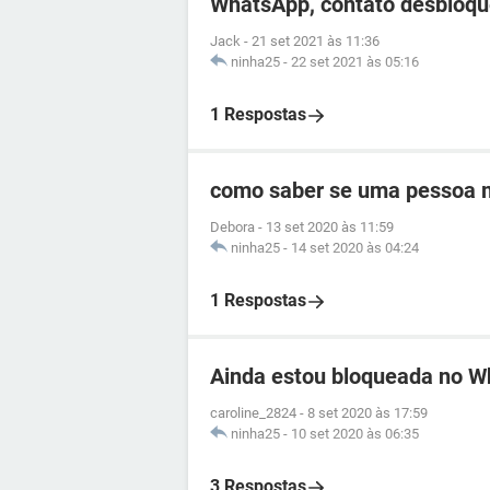
WhatsApp, contato desbloqu
Jack
-
21 set 2021 às 11:36
ninha25
-
22 set 2021 às 05:16
1 Respostas
como saber se uma pessoa 
Debora
-
13 set 2020 às 11:59
ninha25
-
14 set 2020 às 04:24
1 Respostas
Ainda estou bloqueada no 
caroline_2824
-
8 set 2020 às 17:59
ninha25
-
10 set 2020 às 06:35
3 Respostas