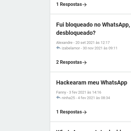
1 Respostas
Fui bloqueado no WhatsApp, 
desbloqueado?
Alexandre
-
20 set 2021 às 12:17
izabelamor
-
30 nov 2021 às 09:11
2 Respostas
Hackearam meu WhatsApp
Fanny
-
3 fev 2021 às 14:16
ninha25
-
4 fev 2021 às 08:34
1 Respostas