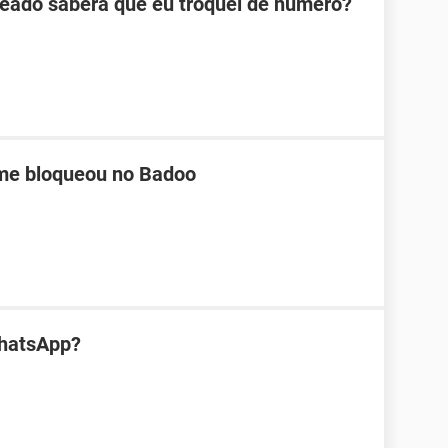
eado saberá que eu troquei de número?
me bloqueou no Badoo
WhatsApp?