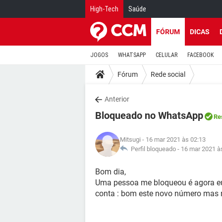
High-Tech
Saúde
FÓRUM
DICAS
JOGOS
WHATSAPP
CELULAR
FACEBOOK
Fórum
Rede social
Anterior
Bloqueado no WhatsApp
Re
Mitsugi
- 16 mar 2021 às 02:13
Perfil bloqueado -
16 mar 2021 à
Bom dia,
Uma pessoa me bloqueou é agora 
conta : bom este novo número mas 