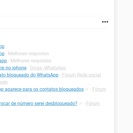
pp
pp
- Melhores respostas
app
- Melhores respostas
pp no iphone
-
Dicas -WhatsApp
tato bloqueado do WhatsApp
-
Fórum Rede social
ogle
 aparece para os contatos bloqueados
✓
-
Fórum
rocar de número serei desbloqueado?
✓
-
Fórum