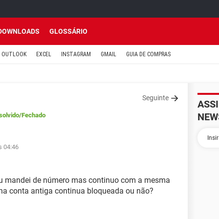
DOWNLOADS
GLOSSÁRIO
OUTLOOK
EXCEL
INSTAGRAM
GMAIL
GUIA DE COMPRAS
Seguinte
ASS
NEW
solvido
/Fechado
s 04:46
eu mandei de número mas continuo com a mesma
na conta antiga continua bloqueada ou não?