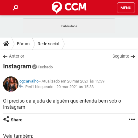
MENU
INÍCIO
JOGOS
WHATSAPP
DICAS
Fórum
Rede social
CELULAR
FACEBOOK
JOGOS
WHATSAPP
DOWNLOADS
Anterior
Seguinte
OUTLOOK
EXCEL
CELULAR
FACEBOOK
Instagram
INSTAGRAM
JOGOS
GMAIL
WHATSAPP
Fechado
FÓRUM
OUTLOOK
EXCEL
GUIA DE COMPRAS
CELULAR
FACEBOOK
logcarvalho
- Atualizado em 20 mar 2021 às 15:39
INSTAGRAM
JOGOS
GMAIL
WHATSAPP
GLOSSÁRIO
Perfil bloqueado -
20 mar 2021 às 15:38
OUTLOOK
EXCEL
GUIA DE COMPRAS
CELULAR
FACEBOOK
INSTAGRAM
JOGOS
GMAIL
WHATSAPP
Oi preciso da ajuda de alguém que entenda bem sob o
OUTLOOK
EXCEL
Instagram
GUIA DE COMPRAS
CELULAR
FACEBOOK
INSTAGRAM
GMAIL
OUTLOOK
EXCEL
Share
GUIA DE COMPRAS
INSTAGRAM
GMAIL
Veja também: