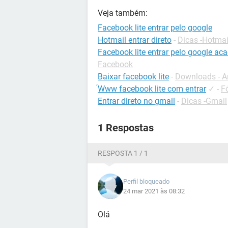
Veja também:
Facebook lite entrar pelo google
Hotmail entrar direto
-
Dicas -Hotmai
Facebook lite entrar pelo google aca
Facebook
Baixar facebook lite
-
Downloads - A
́Www facebook lite com entrar
✓
-
F
Entrar direto no gmail
-
Dicas -Gmail
1 Respostas
RESPOSTA 1 / 1
Perfil bloqueado
24 mar 2021 às 08:32
Olá