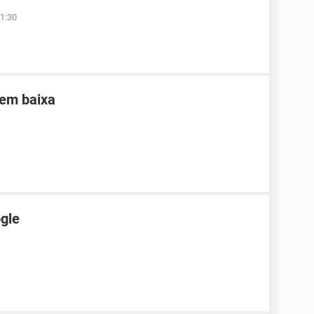
1:30
sem baixa
gle