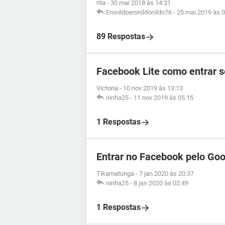
rita
-
30 mai 2018 às 14:31
Eronildoeronildonildo76
-
25 mai 2019 às 0
89 Respostas
Facebook Lite como entrar 
Victoria
-
10 nov 2019 às 13:13
ninha25
-
11 nov 2019 às 05:15
1 Respostas
Entrar no Facebook pelo Goo
Tikamatunga
-
7 jan 2020 às 20:37
ninha25
-
8 jan 2020 às 02:49
1 Respostas