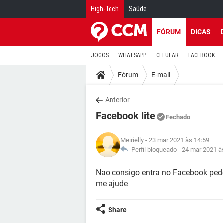
High-Tech
Saúde
FÓRUM
DICAS
JOGOS
WHATSAPP
CELULAR
FACEBOOK
Fórum
E-mail
Anterior
Facebook lite
Fechado
Meirielly
- 23 mar 2021 às 14:59
Perfil bloqueado -
24 mar 2021 à
Nao consigo entra no Facebook pede 
me ajude
Share